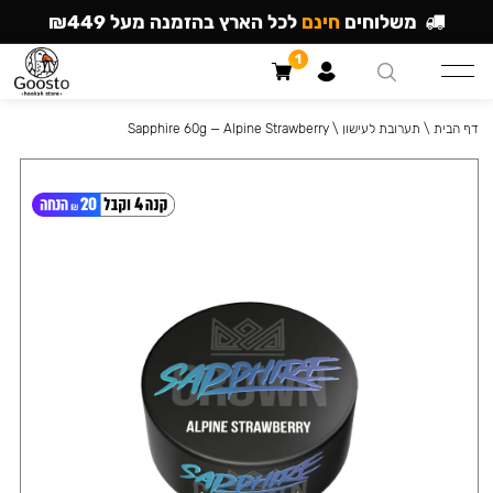
משלוחים
חינם
לכל הארץ בהזמנה מעל ₪449
1
דף הבית
\
תערובת לעישון
\
Sapphire 60g — Alpine Strawberry