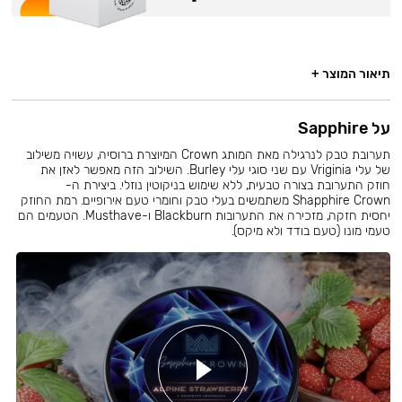
תיאור המוצר +
על Sapphire
תערובת טבק לנרגילה מאת המותג Crown המיוצרת ברוסיה, עשויה משילוב
של עלי Vriginia עם שני סוגי עלי Burley. השילוב הזה מאפשר לאזן את
חוזק התערובת בצורה טבעית, ללא שימוש בניקוטין נוזלי. ביצירת ה-
Shapphire Crown משתמשים בעלי טבק וחומרי טעם אירופיים. רמת החוזק
יחסית חזקה, מזכירה את התערובות Blackburn ו-Musthave. הטעמים הם
טעמי מונו (טעם בודד ולא מיקס).