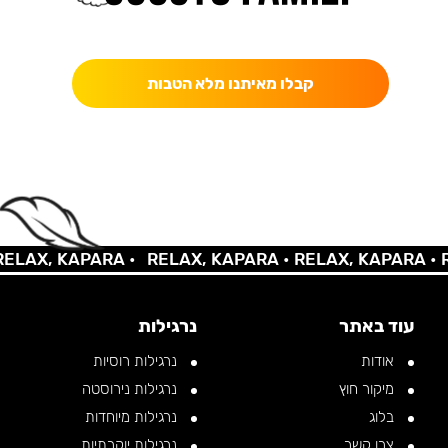
כאן מקבלים יותר — הטבות, עדכונים והפתעות בלעדיות.
קבלו מאיתנו מלא הטבות
AX, KAPARA •
RELAX, KAPARA •
RELAX, KAPARA •
REL
עוד באתר
נרגילות
אודות
נרגילות רוסיות
מיקור חוץ
נרגילות נירוסטה
בלוג
נרגילות מיוחדות
צרו קשר
נרגילות יוקרתיות