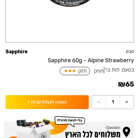
טבק
Sapphire
Sapphire 60g – Alpine Strawberry
בטעם:
תות בר
|
חוזק
חזק
₪
65
-
1
+
הוספה לעגלת קניות
+