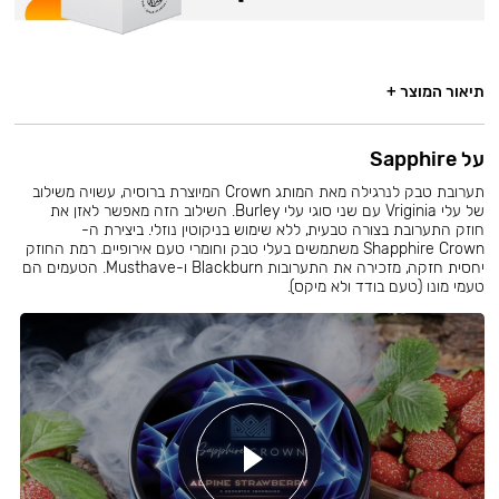
תיאור המוצר +
על Sapphire
תערובת טבק לנרגילה מאת המותג Crown המיוצרת ברוסיה, עשויה משילוב
של עלי Vriginia עם שני סוגי עלי Burley. השילוב הזה מאפשר לאזן את
חוזק התערובת בצורה טבעית, ללא שימוש בניקוטין נוזלי. ביצירת ה-
Shapphire Crown משתמשים בעלי טבק וחומרי טעם אירופיים. רמת החוזק
יחסית חזקה, מזכירה את התערובות Blackburn ו-Musthave. הטעמים הם
טעמי מונו (טעם בודד ולא מיקס).