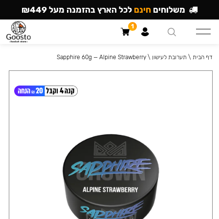
משלוחים
חינם
לכל הארץ בהזמנה מעל ₪449
1
דף הבית
\
תערובת לעישון
\
Sapphire 60g — Alpine Strawberry