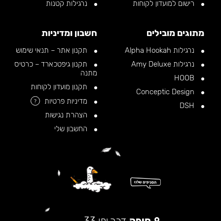
רישום למועדון לקוחות
נרגילות קטנות
מתוגים מובילים
חשבון ומדיניות
נרגילות Alpha Hookah
תקנון אתר – תנאי שימוש
נרגילות Amy Deluxe
תקנון גיפטכארד – כרטיס
מתנה
HOOB
תקנון מועדון לקוחות
Conceptic Design
מדיניות פרטיות
?
DSH
הצהרת נגישות
החשבון שלי
חיפה
דרך יפו 33