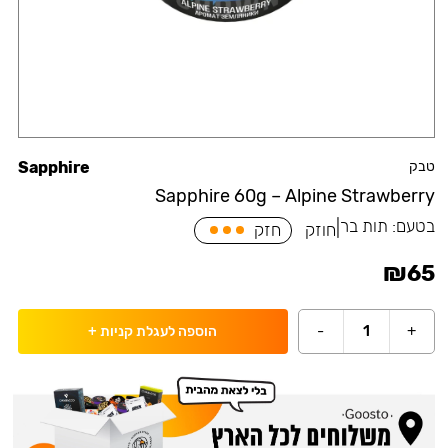
טבק
Sapphire
Sapphire 60g – Alpine Strawberry
בטעם:
תות בר
|
חוזק
חזק
₪
65
-
1
+
הוספה לעגלת קניות
+