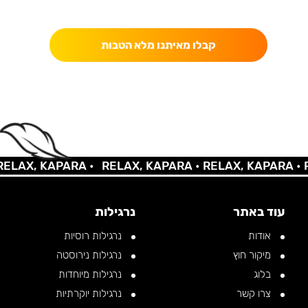
כאן מקבלים יותר — הטבות, עדכונים והפתעות בלעדיות.
קבלו מאיתנו מלא הטבות
AX, KAPARA •
RELAX, KAPARA •
RELAX, KAPARA •
REL
עוד באתר
נרגילות
אודות
נרגילות רוסיות
מיקור חוץ
נרגילות נירוסטה
בלוג
נרגילות מיוחדות
צרו קשר
נרגילות יוקרתיות