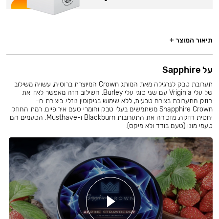
תיאור המוצר +
על Sapphire
תערובת טבק לנרגילה מאת המותג Crown המיוצרת ברוסיה, עשויה משילוב
של עלי Vriginia עם שני סוגי עלי Burley. השילוב הזה מאפשר לאזן את
חוזק התערובת בצורה טבעית, ללא שימוש בניקוטין נוזלי. ביצירת ה-
Shapphire Crown משתמשים בעלי טבק וחומרי טעם אירופיים. רמת החוזק
יחסית חזקה, מזכירה את התערובות Blackburn ו-Musthave. הטעמים הם
טעמי מונו (טעם בודד ולא מיקס).