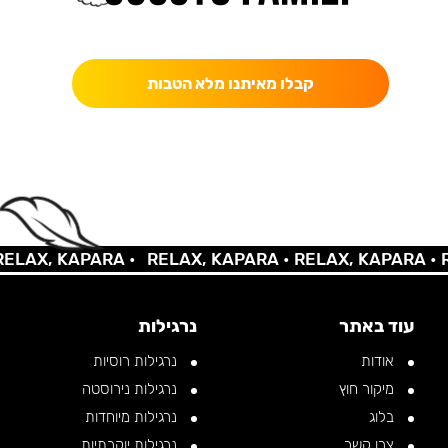
כאן מקבלים יותר — הטבות, עדכונים והפתעות בלעדיות.
קבלו מאיתנו מלא הטבות
AX, KAPARA •
RELAX, KAPARA •
RELAX, KAPARA •
REL
עוד באתר
נרגילות
אודות
נרגילות רוסיות
מיקור חוץ
נרגילות נירוסטה
בלוג
נרגילות מיוחדות
צרו קשר
נרגילות יוקרתיות