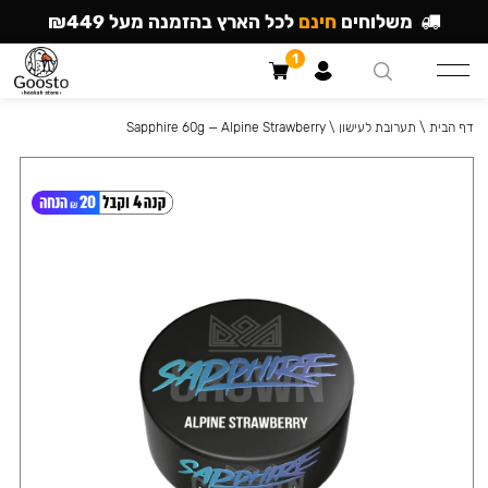
משלוחים
חינם
לכל הארץ בהזמנה מעל ₪449
1
דף הבית
\
תערובת לעישון
\
Sapphire 60g — Alpine Strawberry