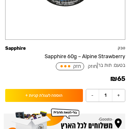
טבק
Sapphire
Sapphire 60g – Alpine Strawberry
בטעם:
תות בר
|
חוזק
חזק
₪
65
-
1
+
הוספה לעגלת קניות
+