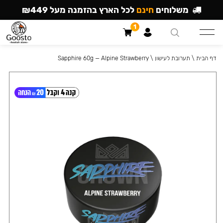
משלוחים
חינם
לכל הארץ בהזמנה מעל ₪449
1
דף הבית
\
תערובת לעישון
\
Sapphire 60g — Alpine Strawberry