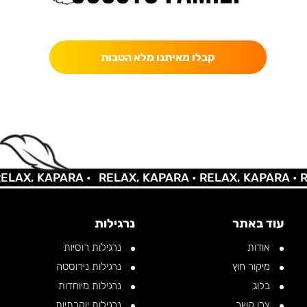
כאן מקבלים יותר — הטבות, עדכונים והפתעות בלעדיות.
קבלו מאיתנו מלא הטבות
AX, KAPARA •
RELAX, KAPARA •
RELAX, KAPARA •
REL
עוד באתר
נרגילות
אודות
נרגילות רוסיות
מיקור חוץ
נרגילות נירוסטה
בלוג
נרגילות מיוחדות
צרו קשר
נרגילות יוקרתיות