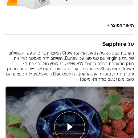
תיאור המוצר +
על Sapphire
תערובת טבק לנרגילה מאת המותג Crown המיוצרת ברוסיה, עשויה משילוב
של עלי Vriginia עם שני סוגי עלי Burley. השילוב הזה מאפשר לאזן את
חוזק התערובת בצורה טבעית, ללא שימוש בניקוטין נוזלי. ביצירת ה-
Shapphire Crown משתמשים בעלי טבק וחומרי טעם אירופיים. רמת החוזק
יחסית חזקה, מזכירה את התערובות Blackburn ו-Musthave. הטעמים הם
טעמי מונו (טעם בודד ולא מיקס).