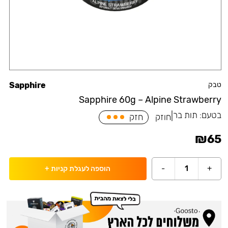
טבק
Sapphire
Sapphire 60g – Alpine Strawberry
בטעם:
תות בר
|
חוזק
חזק
₪
65
-
1
+
הוספה לעגלת קניות
+