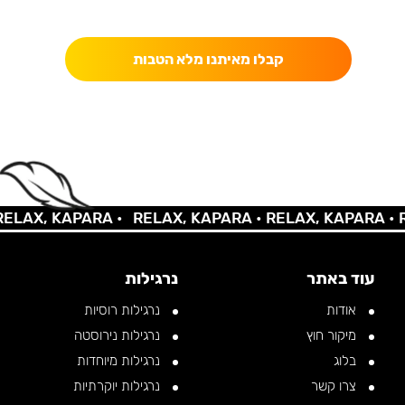
כאן מקבלים יותר — הטבות, עדכונים והפתעות בלעדיות.
קבלו מאיתנו מלא הטבות
AX, KAPARA •
RELAX, KAPARA •
RELAX, KAPARA •
REL
עוד באתר
נרגילות
אודות
נרגילות רוסיות
מיקור חוץ
נרגילות נירוסטה
בלוג
נרגילות מיוחדות
צרו קשר
נרגילות יוקרתיות