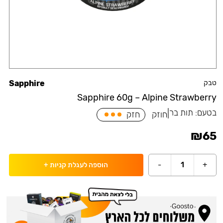
טבק
Sapphire
Sapphire 60g – Alpine Strawberry
בטעם:
תות בר
|
חוזק
חזק
₪
65
-
1
+
הוספה לעגלת קניות
+