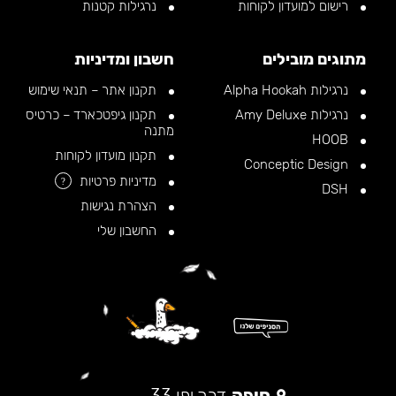
רישום למועדון לקוחות
נרגילות קטנות
מתוגים מובילים
חשבון ומדיניות
נרגילות Alpha Hookah
תקנון אתר – תנאי שימוש
נרגילות Amy Deluxe
תקנון גיפטכארד – כרטיס
מתנה
HOOB
תקנון מועדון לקוחות
Conceptic Design
מדיניות פרטיות
?
DSH
הצהרת נגישות
החשבון שלי
חיפה
דרך יפו 33