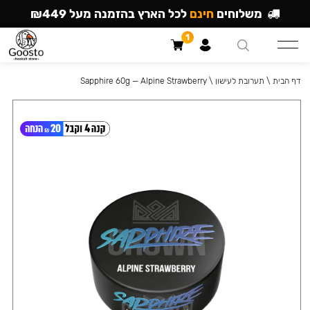
משלוחים
חינם
לכל הארץ בהזמנה מעל ₪449
1
דף הבית
\
תערובת לעישון
\
Sapphire 60g — Alpine Strawberry