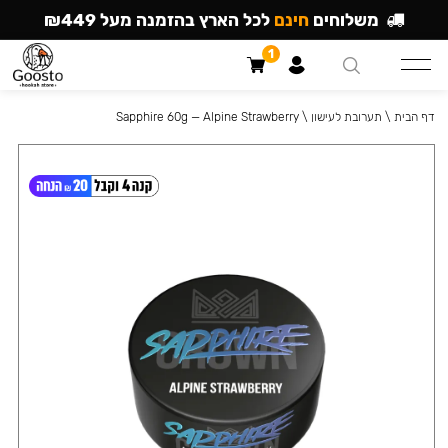
משלוחים
חינם
לכל הארץ בהזמנה מעל ₪449
1
דף הבית
\
תערובת לעישון
\
Sapphire 60g — Alpine Strawberry