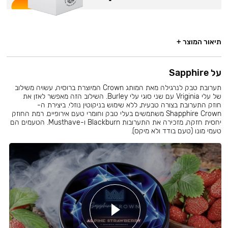
תיאור המוצר +
על Sapphire
תערובת טבק לנרגילה מאת המותג Crown המיוצרת ברוסיה, עשויה משילוב
של עלי Vriginia עם שני סוגי עלי Burley. השילוב הזה מאפשר לאזן את
חוזק התערובת בצורה טבעית, ללא שימוש בניקוטין נוזלי. ביצירת ה-
Shapphire Crown משתמשים בעלי טבק וחומרי טעם אירופיים. רמת החוזק
יחסית חזקה, מזכירה את התערובות Blackburn ו-Musthave. הטעמים הם
טעמי מונו (טעם בודד ולא מיקס).