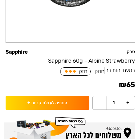
טבק
Sapphire
Sapphire 60g – Alpine Strawberry
בטעם:
תות בר
|
חוזק
חזק
₪
65
-
1
+
הוספה לעגלת קניות
+