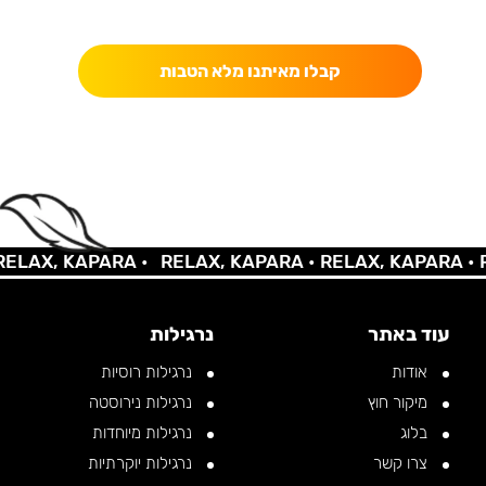
כאן מקבלים יותר — הטבות, עדכונים והפתעות בלעדיות.
קבלו מאיתנו מלא הטבות
AX, KAPARA •
RELAX, KAPARA •
RELAX, KAPARA •
REL
עוד באתר
נרגילות
אודות
נרגילות רוסיות
מיקור חוץ
נרגילות נירוסטה
בלוג
נרגילות מיוחדות
צרו קשר
נרגילות יוקרתיות