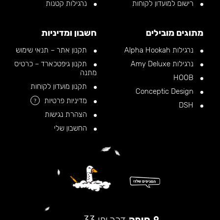
רישום למועדון לקוחות
נרגילות קטנות
מתוגים מובילים
חשבון ומדיניות
נרגילות Alpha Hookah
תקנון אתר – תנאי שימוש
נרגילות Amy Deluxe
תקנון גיפטכארד – כרטיס
מתנה
HOOB
תקנון מועדון לקוחות
Conceptic Design
מדיניות פרטיות
?
DSH
הצהרת נגישות
החשבון שלי
חיפה
דרך יפו 33