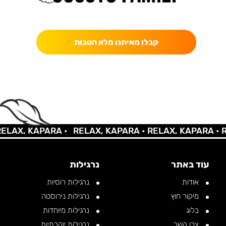
כאן מקבלים יותר — הטבות, עדכונים והפתעות בלעדיות.
קבלו מאיתנו מלא הטבות
AX, KAPARA •
RELAX, KAPARA •
RELAX, KAPARA •
REL
עוד באתר
נרגילות
אודות
נרגילות רוסיות
מיקור חוץ
נרגילות נירוסטה
בלוג
נרגילות מיוחדות
צרו קשר
נרגילות יוקרתיות