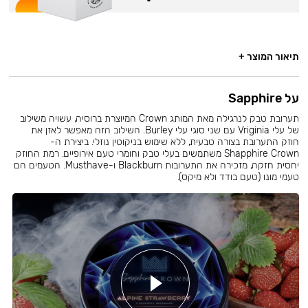
תיאור המוצר +
על Sapphire
תערובת טבק לנרגילה מאת המותג Crown המיוצרת ברוסיה, עשויה משילוב
של עלי Vriginia עם שני סוגי עלי Burley. השילוב הזה מאפשר לאזן את
חוזק התערובת בצורה טבעית, ללא שימוש בניקוטין נוזלי. ביצירת ה-
Shapphire Crown משתמשים בעלי טבק וחומרי טעם אירופיים. רמת החוזק
יחסית חזקה, מזכירה את התערובות Blackburn ו-Musthave. הטעמים הם
טעמי מונו (טעם בודד ולא מיקס).