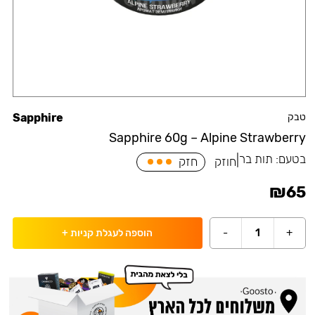
טבק
Sapphire
Sapphire 60g – Alpine Strawberry
בטעם:
תות בר
|
חוזק
חזק
₪
65
-
1
+
הוספה לעגלת קניות
+