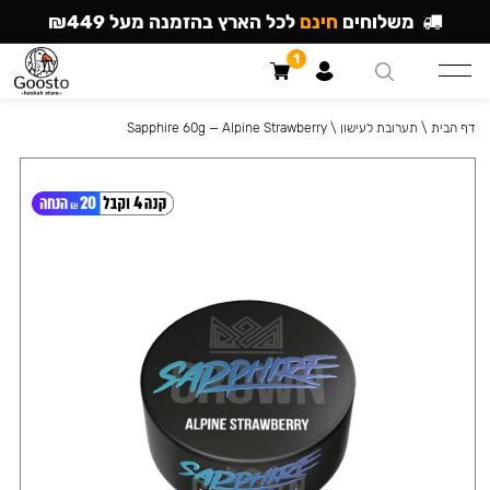
משלוחים
חינם
לכל הארץ בהזמנה מעל ₪449
1
דף הבית
\
תערובת לעישון
\
Sapphire 60g — Alpine Strawberry