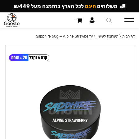
משלוחים
חינם
לכל הארץ בהזמנה מעל ₪449
דף הבית
\
תערובת לעישון
\
Sapphire 60g — Alpine Strawberry