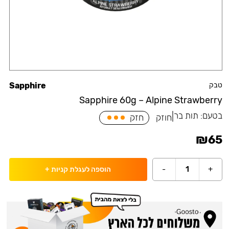
טבק
Sapphire
Sapphire 60g – Alpine Strawberry
בטעם:
תות בר
|
חוזק
חזק
₪
65
-
1
+
הוספה לעגלת קניות
+