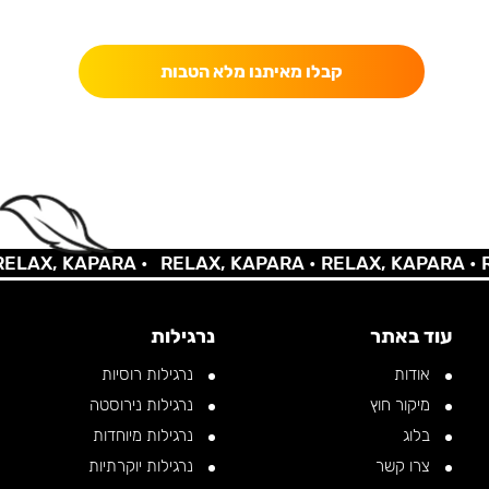
כאן מקבלים יותר — הטבות, עדכונים והפתעות בלעדיות.
קבלו מאיתנו מלא הטבות
AX, KAPARA •
RELAX, KAPARA •
RELAX, KAPARA •
REL
עוד באתר
נרגילות
אודות
נרגילות רוסיות
מיקור חוץ
נרגילות נירוסטה
בלוג
נרגילות מיוחדות
צרו קשר
נרגילות יוקרתיות