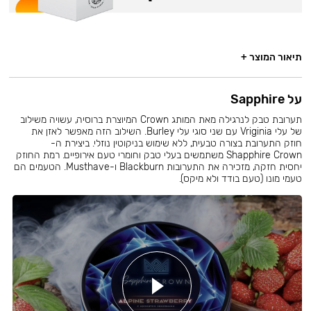
תיאור המוצר +
על Sapphire
תערובת טבק לנרגילה מאת המותג Crown המיוצרת ברוסיה, עשויה משילוב
של עלי Vriginia עם שני סוגי עלי Burley. השילוב הזה מאפשר לאזן את
חוזק התערובת בצורה טבעית, ללא שימוש בניקוטין נוזלי. ביצירת ה-
Shapphire Crown משתמשים בעלי טבק וחומרי טעם אירופיים. רמת החוזק
יחסית חזקה, מזכירה את התערובות Blackburn ו-Musthave. הטעמים הם
טעמי מונו (טעם בודד ולא מיקס).