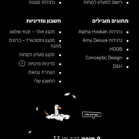
רישום למועדון לקוחות
נרגילות קטנות
מתוגים מובילים
חשבון ומדיניות
נרגילות Alpha Hookah
תקנון אתר – תנאי שימוש
נרגילות Amy Deluxe
תקנון גיפטכארד – כרטיס
מתנה
HOOB
תקנון מועדון לקוחות
Conceptic Design
מדיניות פרטיות
?
DSH
הצהרת נגישות
החשבון שלי
חיפה
דרך יפו 33