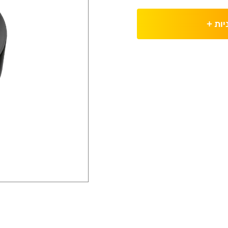
יות
+