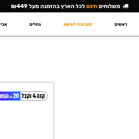
משלוחים
חינם
לכל הארץ בהזמנה מעל ₪449
ראשים
תערובת לעישון
גחלים
אביז