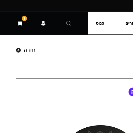
1
רים
סנוס
חזרה