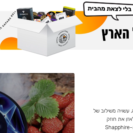
Cro המיוצרת ברוסיה, עשויה משילוב של
 הזה מאפשר לאזן את חוזק
התערובת בצורה טבעית, ללא שימוש בניקוטין נוזלי. ביצירת ה-Shapphire