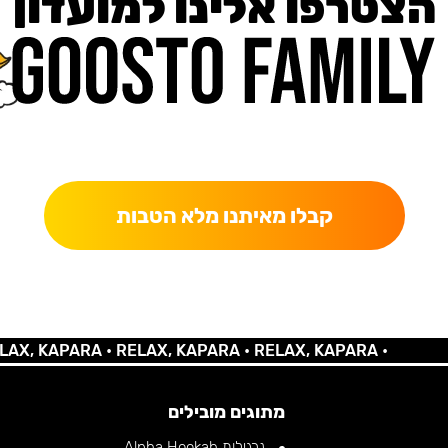
הצטרפו אלינו למועדון
כאן מקבלים יותר — הטבות, עדכונים והפתעות בלעדיות.
קבלו מאיתנו מלא הטבות
 KAPARA •
RELAX, KAPARA •
RELAX, KAPARA •
מתוגים מובילים
נרגילות Alpha Hookah