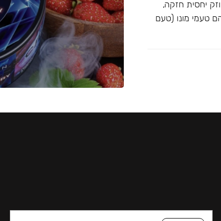
וזק יחסית חזקה,
Blac ו-Musthave. הטעמים הם טעמי מונו (טעם