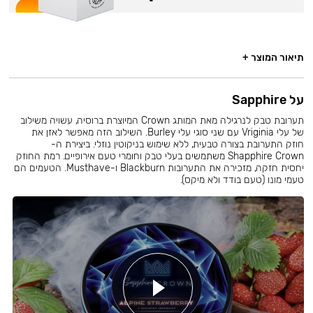
תיאור המוצר +
על Sapphire
תערובת טבק לנרגילה מאת המותג Crown המיוצרת ברוסיה, עשויה משילוב
של עלי Vriginia עם שני סוגי עלי Burley. השילוב הזה מאפשר לאזן את
חוזק התערובת בצורה טבעית, ללא שימוש בניקוטין נוזלי. ביצירת ה-
Shapphire Crown משתמשים בעלי טבק וחומרי טעם אירופיים. רמת החוזק
יחסית חזקה, מזכירה את התערובות Blackburn ו-Musthave. הטעמים הם
טעמי מונו (טעם בודד ולא מיקס).