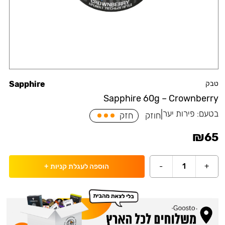
טבק
Sapphire
Sapphire 60g – Crownberry
בטעם:
פירות יער
|
חוזק
חזק
₪
65
-
1
+
הוספה לעגלת קניות
+