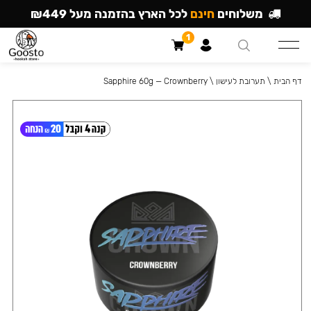
משלוחים
חינם
לכל הארץ בהזמנה מעל ₪449
1
דף הבית
\
תערובת לעישון
\
Sapphire 60g — Crownberry