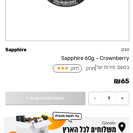
טבק
Sapphire
Sapphire 60g – Crownberry
בטעם:
פירות יער
|
חוזק
חזק
₪
65
הוספה לעגלת קניות
+
-
1
+