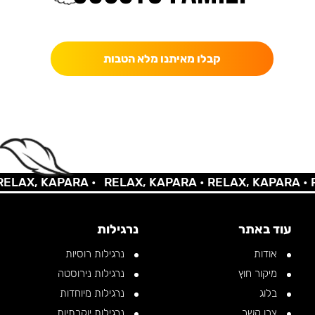
כאן מקבלים יותר — הטבות, עדכונים והפתעות בלעדיות.
קבלו מאיתנו מלא הטבות
AX, KAPARA •
RELAX, KAPARA •
RELAX, KAPARA •
REL
עוד באתר
נרגילות
אודות
נרגילות רוסיות
מיקור חוץ
נרגילות נירוסטה
בלוג
נרגילות מיוחדות
צרו קשר
נרגילות יוקרתיות