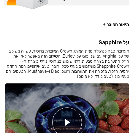
תיאור המוצר +
על Sapphire
תערובת טבק לנרגילה מאת המותג Crown המיוצרת ברוסיה, עשויה משילוב
של עלי Vriginia עם שני סוגי עלי Burley. השילוב הזה מאפשר לאזן את
חוזק התערובת בצורה טבעית, ללא שימוש בניקוטין נוזלי. ביצירת ה-
Shapphire Crown משתמשים בעלי טבק וחומרי טעם אירופיים. רמת החוזק
יחסית חזקה, מזכירה את התערובות Blackburn ו-Musthave. הטעמים הם
טעמי מונו (טעם בודד ולא מיקס).