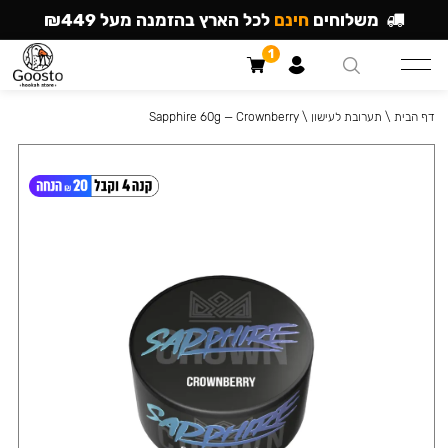
משלוחים
חינם
לכל הארץ בהזמנה מעל ₪449
1
דף הבית
\
תערובת לעישון
\
Sapphire 60g — Crownberry