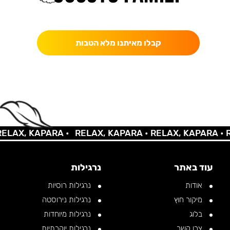
כאן מקבלים יותר — הטבות, עדכונים והפתעות בלעדיות.
קבלו מאיתנו מלא הטבות
AX, KAPARA •
RELAX, KAPARA •
RELAX, KAPARA •
REL
עוד באתר
נרגילות
אודות
נרגילות רוסיות
מיקור חוץ
נרגילות נירוסטה
בלוג
נרגילות מיוחדות
צרו קשר
נרגילות יוקרתיות