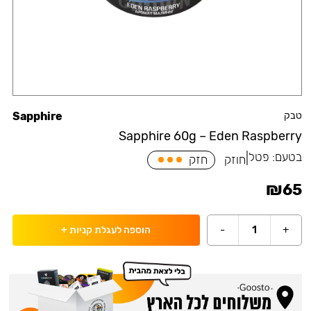
טבק
Sapphire
Sapphire 60g – Eden Raspberry
בטעם:
פטל
|
חוזק
חזק
₪
65
-
1
+
הוספה לעגלת קניות
+