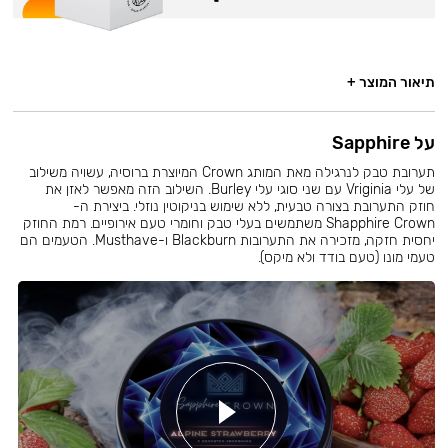
תיאור המוצר +
על Sapphire
תערובת טבק לנרגילה מאת המותג Crown המיוצרת ברוסיה, עשויה משילוב
של עלי Vriginia עם שני סוגי עלי Burley. השילוב הזה מאפשר לאזן את
חוזק התערובת בצורה טבעית, ללא שימוש בניקוטין נוזלי. ביצירת ה-
Shapphire Crown משתמשים בעלי טבק וחומרי טעם אירופיים. רמת החוזק
יחסית חזקה, מזכירה את התערובות Blackburn ו-Musthave. הטעמים הם
טעמי מונו (טעם בודד ולא מיקס).