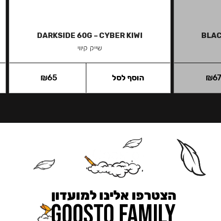
DARKSIDE 60G – CYBER KIWI
BLAC
שייק קיווי
6
₪
הוסף לסל
65
₪
הצטרפו אלינו למועדון