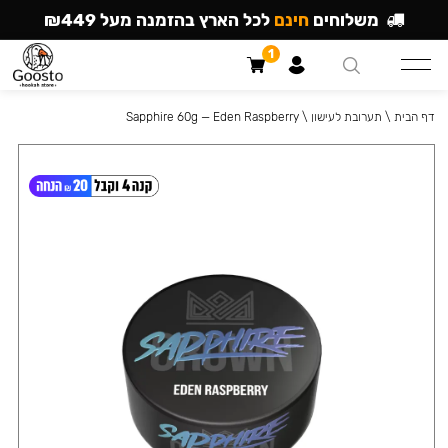
משלוחים
חינם
לכל הארץ בהזמנה מעל ₪449
1
דף הבית
\
תערובת לעישון
\
Sapphire 60g — Eden Raspberry