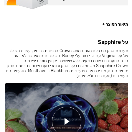
תיאור המוצר +
על Sapphire
תערובת טבק לנרגילה מאת המותג Crown המיוצרת ברוסיה, עשויה משילוב
של עלי Vriginia עם שני סוגי עלי Burley. השילוב הזה מאפשר לאזן את
חוזק התערובת בצורה טבעית, ללא שימוש בניקוטין נוזלי. ביצירת ה-
Shapphire Crown משתמשים בעלי טבק וחומרי טעם אירופיים. רמת החוזק
יחסית חזקה, מזכירה את התערובות Blackburn ו-Musthave. הטעמים הם
טעמי מונו (טעם בודד ולא מיקס).