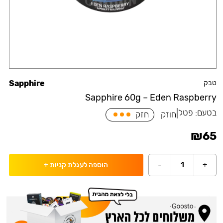
טבק
Sapphire
Sapphire 60g – Eden Raspberry
בטעם:
פטל
|
חוזק
חזק
₪
65
-
1
+
הוספה לעגלת קניות
+