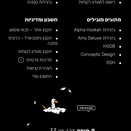
רישום למועדון לקוחות
נרגילות קטנות
מתוגים מובילים
חשבון ומדיניות
נרגילות Alpha Hookah
תקנון אתר – תנאי שימוש
נרגילות Amy Deluxe
תקנון גיפטכארד – כרטיס
מתנה
HOOB
תקנון מועדון לקוחות
Conceptic Design
מדיניות פרטיות
?
DSH
הצהרת נגישות
החשבון שלי
חיפה
דרך יפו 33