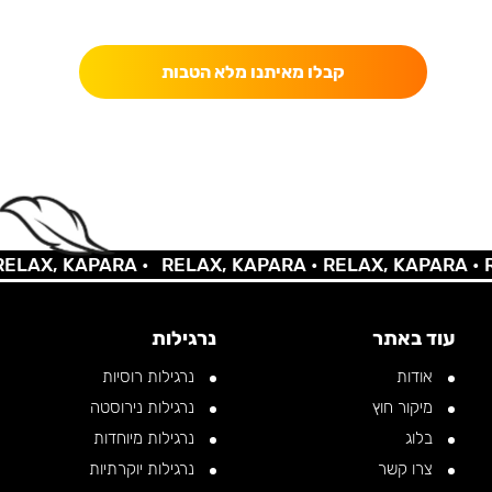
כאן מקבלים יותר — הטבות, עדכונים והפתעות בלעדיות.
קבלו מאיתנו מלא הטבות
AX, KAPARA •
RELAX, KAPARA •
RELAX, KAPARA •
REL
עוד באתר
נרגילות
אודות
נרגילות רוסיות
מיקור חוץ
נרגילות נירוסטה
בלוג
נרגילות מיוחדות
צרו קשר
נרגילות יוקרתיות