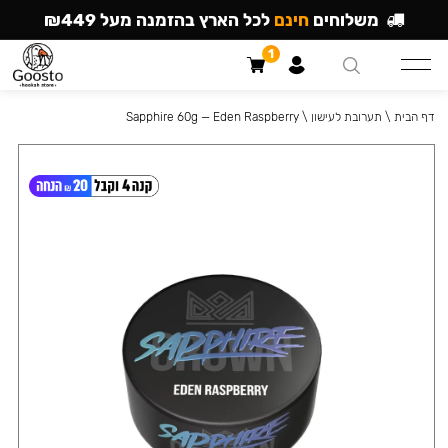
משלוחים
חינם
לכל הארץ בהזמנה מעל ₪449
1
דף הבית
\
תערובת לעישון
\
Sapphire 60g — Eden Raspberry