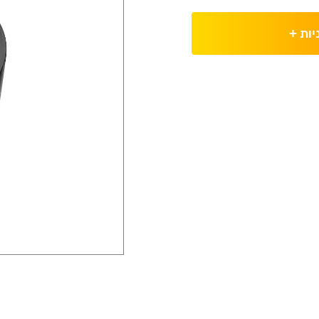
יות
+