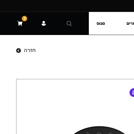
1
רים
סנוס
חזרה