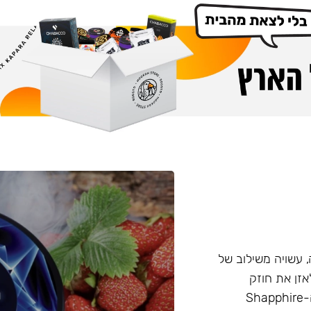
Cro המיוצרת ברוסיה, עשויה משילוב של
 הזה מאפשר לאזן את חוזק
התערובת בצורה טבעית, ללא שימוש בניקוטין נוזלי. ביצירת ה-Shapphire