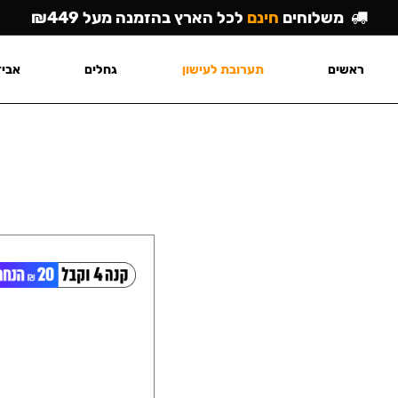
משלוחים
חינם
לכל הארץ בהזמנה מעל ₪449
ראשים
תערובת לעישון
גחלים
אביז