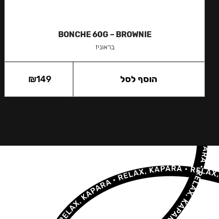
BONCHE 60G – BROWNIE
בראוניז
הוסף לסל
149
₪