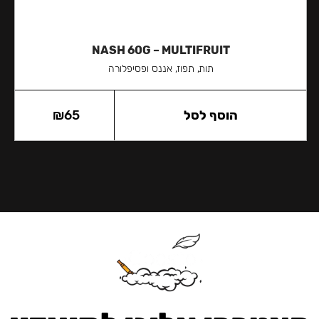
NASH 60G – MULTIFRUIT
תות, תפוז, אננס ופסיפלורה
הוסף לסל
65
₪