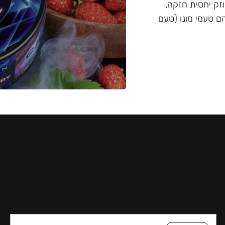
וזק יחסית חזקה,
Blac ו-Musthave. הטעמים הם טעמי מונו (טעם