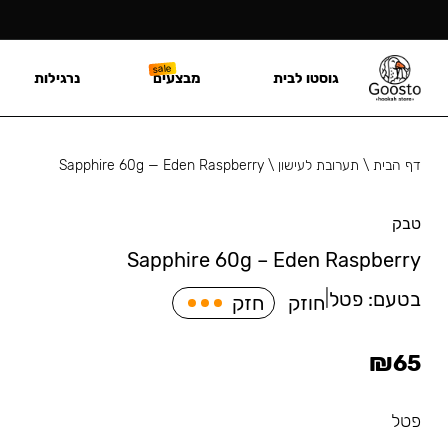
גוסטו לבית
מבצעים
נרגילות
דף הבית
\
תערובת לעישון
\
Sapphire 60g — Eden Raspberry
טבק
Sapphire 60g – Eden Raspberry
בטעם:
פטל
|
חוזק
חזק
₪
65
פטל