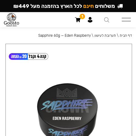
משלוחים
חינם
לכל הארץ בהזמנה מעל ₪449
1
דף הבית
\
תערובת לעישון
\
Sapphire 60g — Eden Raspberry