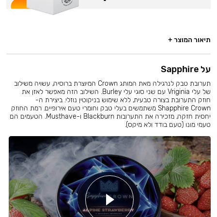
תיאור המוצר +
על Sapphire
תערובת טבק לנרגילה מאת המותג Crown המיוצרת ברוסיה, עשויה משילוב
של עלי Vriginia עם שני סוגי עלי Burley. השילוב הזה מאפשר לאזן את
חוזק התערובת בצורה טבעית, ללא שימוש בניקוטין נוזלי. ביצירת ה-
Shapphire Crown משתמשים בעלי טבק וחומרי טעם אירופיים. רמת החוזק
יחסית חזקה, מזכירה את התערובות Blackburn ו-Musthave. הטעמים הם
טעמי מונו (טעם בודד ולא מיקס).