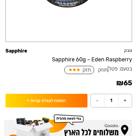
טבק
Sapphire
Sapphire 60g – Eden Raspberry
בטעם:
פטל
|
חוזק
חזק
₪
65
-
1
+
הוספה לעגלת קניות
+