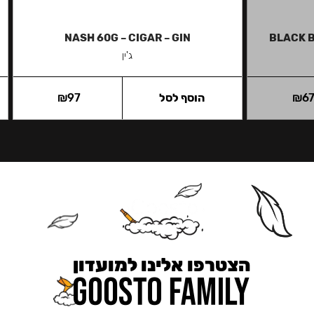
NASH 60G – CIGAR – GIN
BLACK B
ג'ין
6
₪
הוסף לסל
97
₪
הצטרפו אלינו למועדון