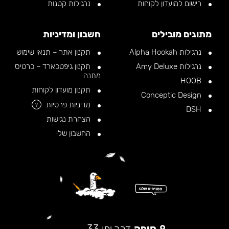
רישום למועדון לקוחות
נרגילות קטנות
מתוגים מובילים
חשבון ומדיניות
נרגילות Alpha Hookah
תקנון אתר – תנאי שימוש
נרגילות Amy Deluxe
תקנון גיפטכארד – כרטיס
מתנה
HOOB
תקנון מועדון לקוחות
Conceptic Design
מדיניות פרטיות
?
DSH
הצהרת נגישות
החשבון שלי
חיפה
דרך יפו 33