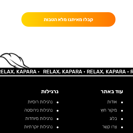
כאן מקבלים יותר — הטבות, עדכונים והפתעות בלעדיות.
קבלו מאיתנו מלא הטבות
AX, KAPARA •
RELAX, KAPARA •
RELAX, KAPARA •
REL
עוד באתר
נרגילות
אודות
נרגילות רוסיות
מיקור חוץ
נרגילות נירוסטה
בלוג
נרגילות מיוחדות
צרו קשר
נרגילות יוקרתיות