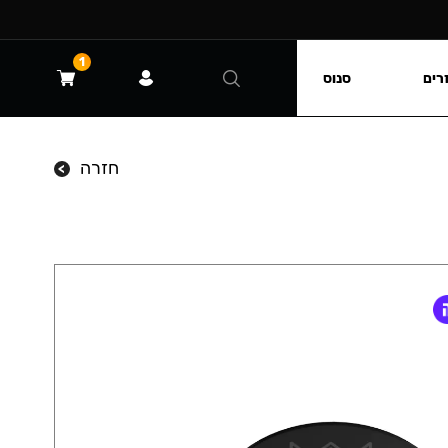
1
רים
סנוס
חזרה