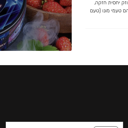
וזק יחסית חזקה,
Blac ו-Musthave. הטעמים הם טעמי מונו (טעם