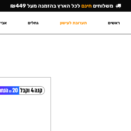
משלוחים
חינם
לכל הארץ בהזמנה מעל ₪449
ראשים
תערובת לעישון
גחלים
אביז