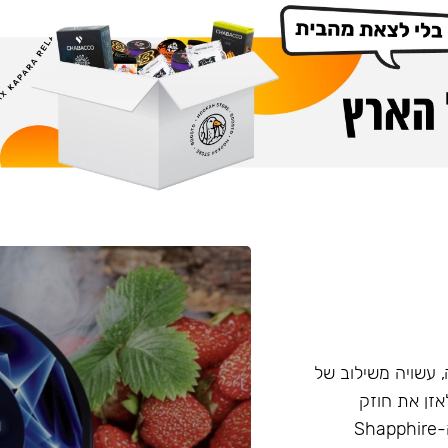
Cro המיוצרת ברוסיה, עשויה משילוב של
 הזה מאפשר לאזן את חוזק
התערובת בצורה טבעית, ללא שימוש בניקוטין נוזלי. ביצירת ה-Shapphire