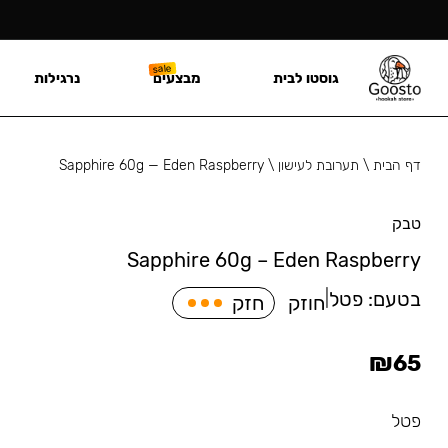
גוסטו לבית
מבצעים
נרגילות
דף הבית
\
תערובת לעישון
\
Sapphire 60g — Eden Raspberry
טבק
Sapphire 60g – Eden Raspberry
בטעם:
פטל
|
חוזק
חזק
₪
65
פטל