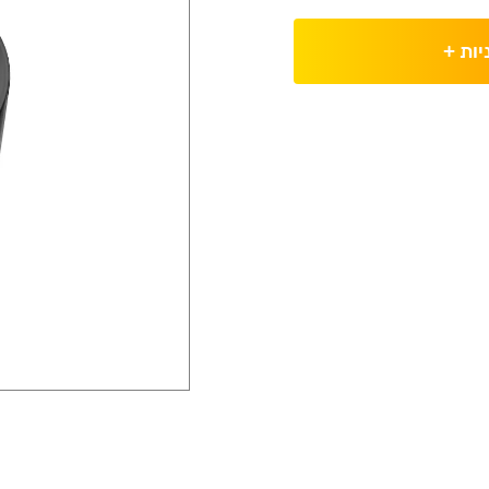
יות
+