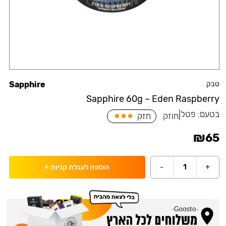
טבק
Sapphire
Sapphire 60g – Eden Raspberry
בטעם:
פטל
|
חוזק
חזק
₪
65
-
1
+
הוספה לעגלת קניות
+