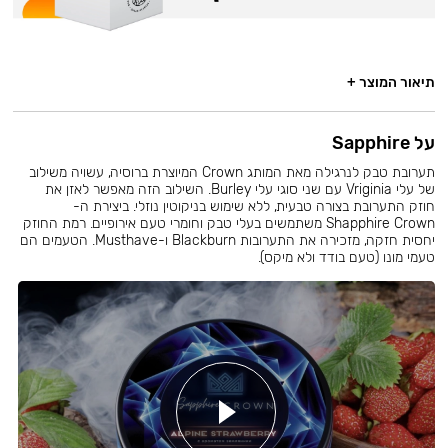
תיאור המוצר +
על Sapphire
תערובת טבק לנרגילה מאת המותג Crown המיוצרת ברוסיה, עשויה משילוב
של עלי Vriginia עם שני סוגי עלי Burley. השילוב הזה מאפשר לאזן את
חוזק התערובת בצורה טבעית, ללא שימוש בניקוטין נוזלי. ביצירת ה-
Shapphire Crown משתמשים בעלי טבק וחומרי טעם אירופיים. רמת החוזק
יחסית חזקה, מזכירה את התערובות Blackburn ו-Musthave. הטעמים הם
טעמי מונו (טעם בודד ולא מיקס).