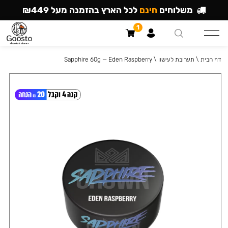
משלוחים
חינם
לכל הארץ בהזמנה מעל ₪449
1
דף הבית
\
תערובת לעישון
\
Sapphire 60g — Eden Raspberry