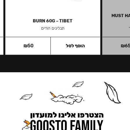
MUST HA
BURN 60G – TIBET
תבלינים הודים
6
₪
הוסף לסל
50
₪
הצטרפו אלינו למועדון