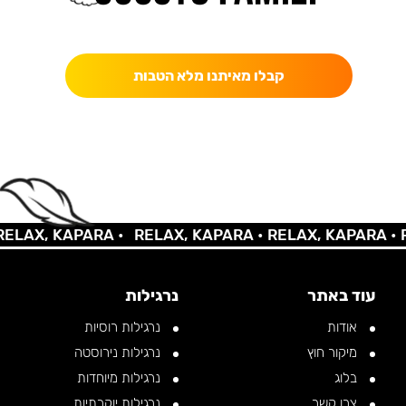
כאן מקבלים יותר — הטבות, עדכונים והפתעות בלעדיות.
קבלו מאיתנו מלא הטבות
AX, KAPARA •
RELAX, KAPARA •
RELAX, KAPARA •
REL
עוד באתר
נרגילות
אודות
נרגילות רוסיות
מיקור חוץ
נרגילות נירוסטה
בלוג
נרגילות מיוחדות
צרו קשר
נרגילות יוקרתיות