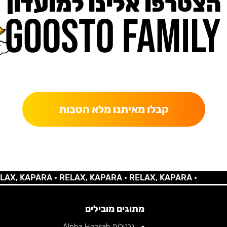
הצטרפו אלינו למועדון
כאן מקבלים יותר — הטבות, עדכונים והפתעות בלעדיות.
קבלו מאיתנו מלא הטבות
 KAPARA •
RELAX, KAPARA •
RELAX, KAPARA •
מתוגים מובילים
נרגילות Alpha Hookah