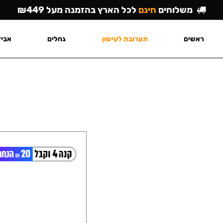
משלוחים
חינם
לכל הארץ בהזמנה מעל ₪449
ראשים
תערובת לעישון
גחלים
אביז