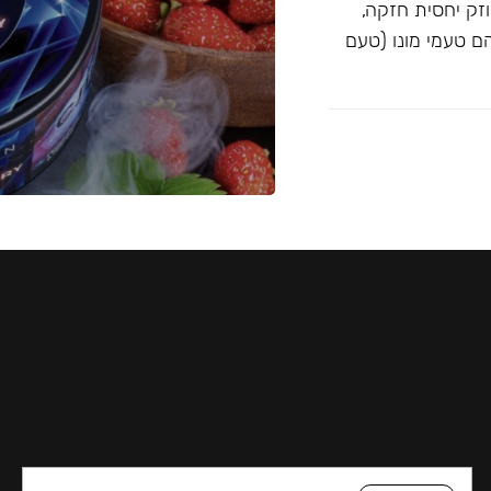
וזק יחסית חזקה,
Blac ו-Musthave. הטעמים הם טעמי מונו (טעם