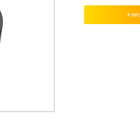
יות
+