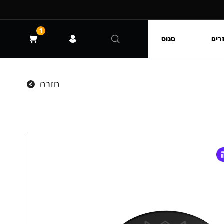
1
רים
סנוס
חזרה