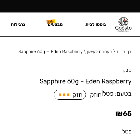
גוסטו לבית
מבצעים
נרגילות
דף הבית
\
תערובת לעישון
\
Sapphire 60g — Eden Raspberry
טבק
Sapphire 60g – Eden Raspberry
בטעם:
פטל
|
חוזק
חזק
₪
65
פטל