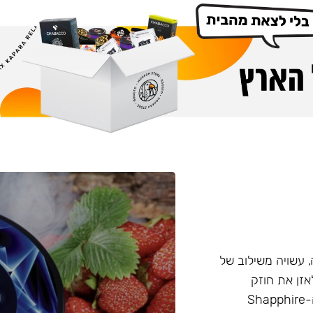
Cro המיוצרת ברוסיה, עשויה משילוב של
 הזה מאפשר לאזן את חוזק
התערובת בצורה טבעית, ללא שימוש בניקוטין נוזלי. ביצירת ה-Shapphire