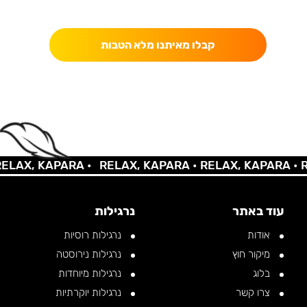
כאן מקבלים יותר — הטבות, עדכונים והפתעות בלעדיות.
קבלו מאיתנו מלא הטבות
AX, KAPARA •
RELAX, KAPARA •
RELAX, KAPARA •
REL
עוד באתר
נרגילות
אודות
נרגילות רוסיות
מיקור חוץ
נרגילות נירוסטה
בלוג
נרגילות מיוחדות
צרו קשר
נרגילות יוקרתיות