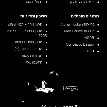
רישום למועדון לקוחות
נרגילות קטנות
מתוגים מובילים
חשבון ומדיניות
נרגילות Alpha Hookah
תקנון אתר – תנאי שימוש
נרגילות Amy Deluxe
תקנון גיפטכארד – כרטיס
מתנה
HOOB
תקנון מועדון לקוחות
Conceptic Design
מדיניות פרטיות
?
DSH
הצהרת נגישות
החשבון שלי
חיפה
דרך יפו 33