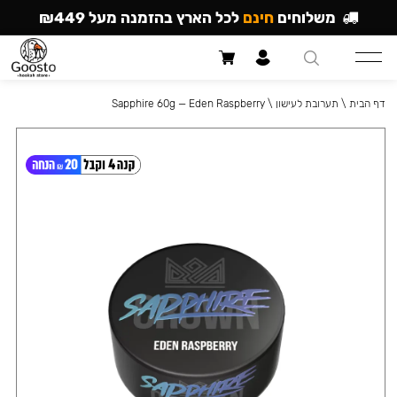
משלוחים
חינם
לכל הארץ בהזמנה מעל ₪449
דף הבית
\
תערובת לעישון
\
Sapphire 60g — Eden Raspberry