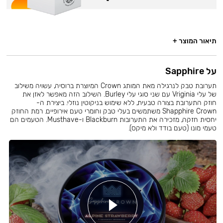
תיאור המוצר +
על Sapphire
תערובת טבק לנרגילה מאת המותג Crown המיוצרת ברוסיה, עשויה משילוב
של עלי Vriginia עם שני סוגי עלי Burley. השילוב הזה מאפשר לאזן את
חוזק התערובת בצורה טבעית, ללא שימוש בניקוטין נוזלי. ביצירת ה-
Shapphire Crown משתמשים בעלי טבק וחומרי טעם אירופיים. רמת החוזק
יחסית חזקה, מזכירה את התערובות Blackburn ו-Musthave. הטעמים הם
טעמי מונו (טעם בודד ולא מיקס).