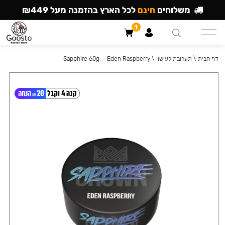
משלוחים
חינם
לכל הארץ בהזמנה מעל ₪449
1
דף הבית
\
תערובת לעישון
\
Sapphire 60g — Eden Raspberry