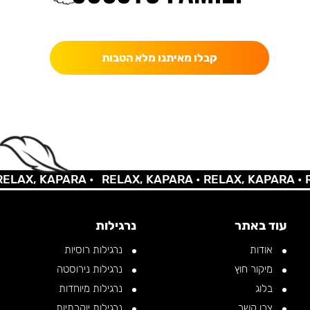
כאן מקבלים יותר — הטבות, עדכונים והפתעות בלעדיות.
קבלו מאיתנו מלא הטבות
AX, KAPARA •
RELAX, KAPARA •
RELAX, KAPARA •
REL
עוד באתר
נרגילות
אודות
נרגילות רוסיות
מיקור חוץ
נרגילות נירוסטה
בלוג
נרגילות מיוחדות
צרו קשר
נרגילות יוקרתיות