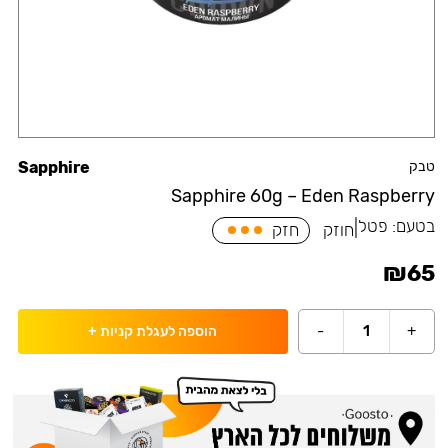
טבק
Sapphire
Sapphire 60g – Eden Raspberry
בטעם:
פטל
|
חוזק
חזק
₪
65
-
1
+
הוספה לעגלת קניות
+