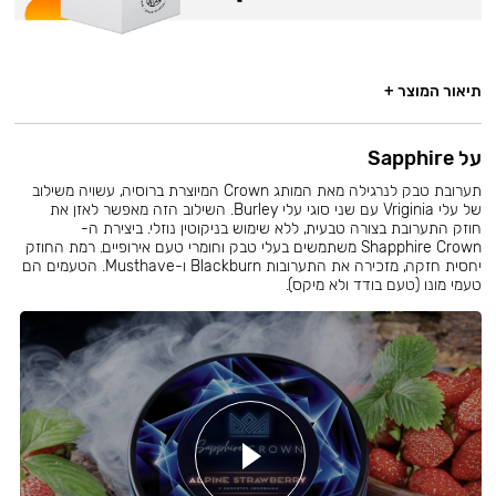
תיאור המוצר +
על Sapphire
תערובת טבק לנרגילה מאת המותג Crown המיוצרת ברוסיה, עשויה משילוב
של עלי Vriginia עם שני סוגי עלי Burley. השילוב הזה מאפשר לאזן את
חוזק התערובת בצורה טבעית, ללא שימוש בניקוטין נוזלי. ביצירת ה-
Shapphire Crown משתמשים בעלי טבק וחומרי טעם אירופיים. רמת החוזק
יחסית חזקה, מזכירה את התערובות Blackburn ו-Musthave. הטעמים הם
טעמי מונו (טעם בודד ולא מיקס).