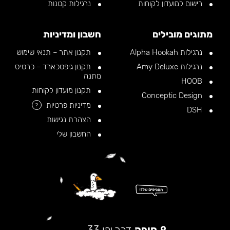
רישום למועדון לקוחות
נרגילות קטנות
מתוגים מובילים
חשבון ומדיניות
נרגילות Alpha Hookah
תקנון אתר – תנאי שימוש
נרגילות Amy Deluxe
תקנון גיפטכארד – כרטיס
מתנה
HOOB
תקנון מועדון לקוחות
Conceptic Design
מדיניות פרטיות
?
DSH
הצהרת נגישות
החשבון שלי
חיפה
דרך יפו 33