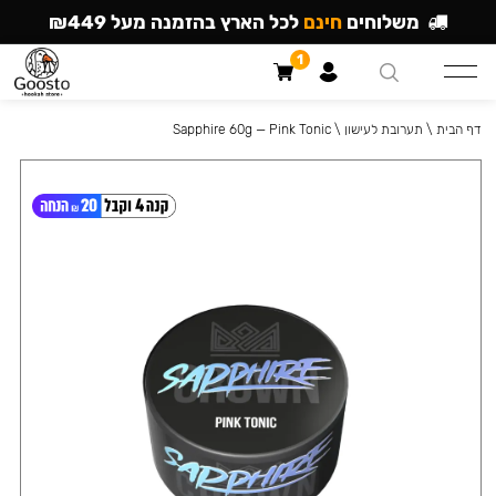
משלוחים
חינם
לכל הארץ בהזמנה מעל ₪449
1
דף הבית
\
תערובת לעישון
\
Sapphire 60g — Pink Tonic