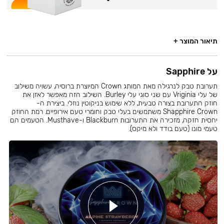
תיאור המוצר +
על Sapphire
תערובת טבק לנרגילה מאת המותג Crown המיוצרת ברוסיה, עשויה משילוב
של עלי Vriginia עם שני סוגי עלי Burley. השילוב הזה מאפשר לאזן את
חוזק התערובת בצורה טבעית, ללא שימוש בניקוטין נוזלי. ביצירת ה-
Shapphire Crown משתמשים בעלי טבק וחומרי טעם אירופיים. רמת החוזק
יחסית חזקה, מזכירה את התערובות Blackburn ו-Musthave. הטעמים הם
טעמי מונו (טעם בודד ולא מיקס).