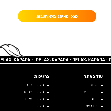
כאן מקבלים יותר — הטבות, עדכונים והפתעות בלעדיות.
קבלו מאיתנו מלא הטבות
AX, KAPARA •
RELAX, KAPARA •
RELAX, KAPARA •
REL
עוד באתר
נרגילות
אודות
נרגילות רוסיות
מיקור חוץ
נרגילות נירוסטה
בלוג
נרגילות מיוחדות
צרו קשר
נרגילות יוקרתיות