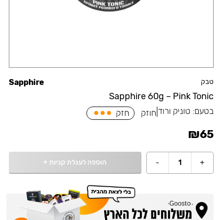
טבק
Sapphire
Sapphire 60g – Pink Tonic
בטעם:
טוניק ורוד
|
חוזק
חזק
₪
65
הוספה לעגלת קניות
+
-
1
+