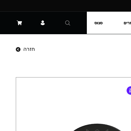
רים
סנוס
חזרה