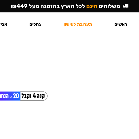
משלוחים
חינם
לכל הארץ בהזמנה מעל ₪449
ראשים
תערובת לעישון
גחלים
אביז