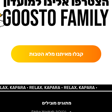
הצטרפו אלינו למועדון
כאן מקבלים יותר — הטבות, עדכונים והפתעות בלעדיות.
קבלו מאיתנו מלא הטבות
 KAPARA •
RELAX, KAPARA •
RELAX, KAPARA •
מתוגים מובילים
נרגילות Alpha Hookah