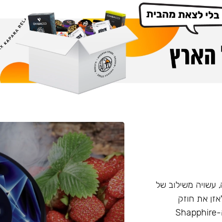
Cro המיוצרת ברוסיה, עשויה משילוב של
 הזה מאפשר לאזן את חוזק
התערובת בצורה טבעית, ללא שימוש בניקוטין נוזלי. ביצירת ה-Shapphire