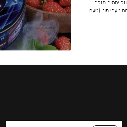
וזק יחסית חזקה,
Blac ו-Musthave. הטעמים הם טעמי מונו (טעם