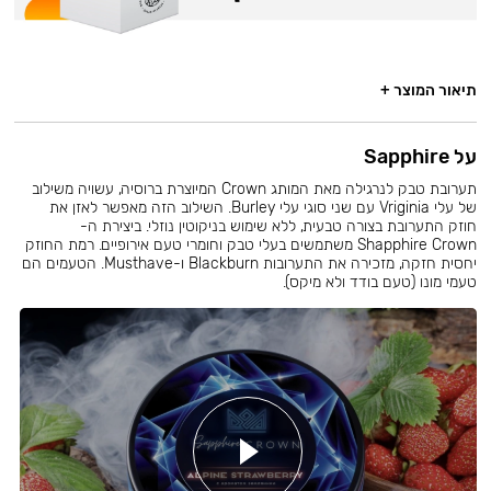
תיאור המוצר +
על Sapphire
תערובת טבק לנרגילה מאת המותג Crown המיוצרת ברוסיה, עשויה משילוב
של עלי Vriginia עם שני סוגי עלי Burley. השילוב הזה מאפשר לאזן את
חוזק התערובת בצורה טבעית, ללא שימוש בניקוטין נוזלי. ביצירת ה-
Shapphire Crown משתמשים בעלי טבק וחומרי טעם אירופיים. רמת החוזק
יחסית חזקה, מזכירה את התערובות Blackburn ו-Musthave. הטעמים הם
טעמי מונו (טעם בודד ולא מיקס).