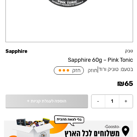
טבק
Sapphire
Sapphire 60g – Pink Tonic
בטעם:
טוניק ורוד
|
חוזק
חזק
₪
65
הוספה לעגלת קניות
+
-
1
+