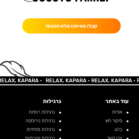
כאן מקבלים יותר — הטבות, עדכונים והפתעות בלעדיות.
קבלו מאיתנו מלא הטבות
AX, KAPARA •
RELAX, KAPARA •
RELAX, KAPARA •
REL
עוד באתר
נרגילות
אודות
נרגילות רוסיות
מיקור חוץ
נרגילות נירוסטה
בלוג
נרגילות מיוחדות
צרו קשר
נרגילות יוקרתיות