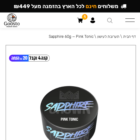
משלוחים
חינם
לכל הארץ בהזמנה מעל ₪449
1
דף הבית
\
תערובת לעישון
\
Sapphire 60g — Pink Tonic