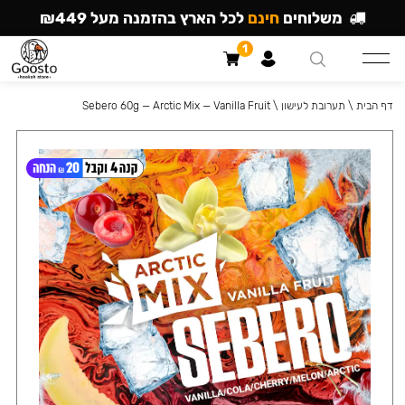
משלוחים
חינם
לכל הארץ בהזמנה מעל ₪449
1
דף הבית
\
תערובת לעישון
\
Sebero 60g — Arctic Mix — Vanilla Fruit