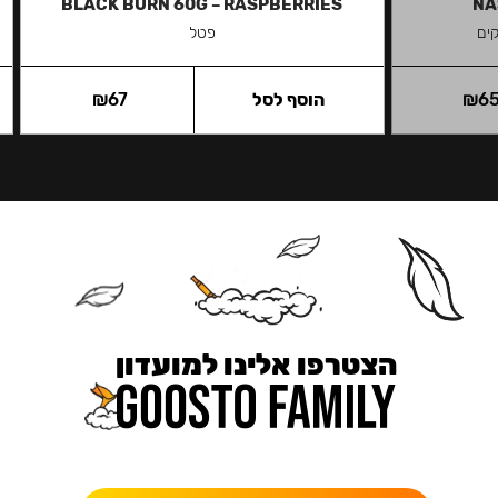
BLACK BURN 60G – RASPBERRIES
NA
ים
פטל
6
₪
הוסף לסל
67
₪
הצטרפו אלינו למועדון
כאן מקבלים יותר — הטבות, עדכונים והפתעות בלעדיות.