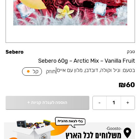
טבק
Sebero
Sebero 60g – Arctic Mix – Vanilla Fruit
בטעם:
וניל וקולה, דובדבן, מלון עם אייס
|
חוזק
קל
₪
60
הוספה לעגלת קניות
+
-
1
+