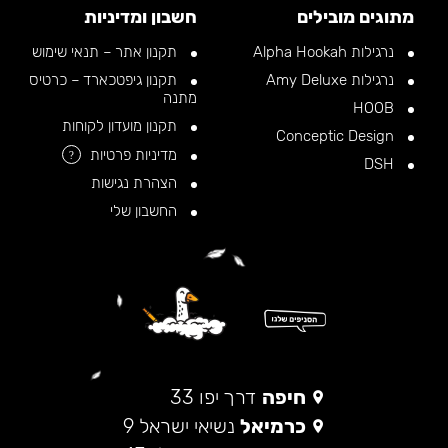
מתוגים מובילים
חשבון ומדיניות
נרגילות Alpha Hookah
תקנון אתר – תנאי שימוש
נרגילות Amy Deluxe
תקנון גיפטכארד – כרטיס
מתנה
HOOB
תקנון מועדון לקוחות
Conceptic Design
מדיניות פרטיות
?
DSH
הצהרת נגישות
החשבון שלי
חיפה
דרך יפו 33
כרמיאל
נשיאי ישראל 9