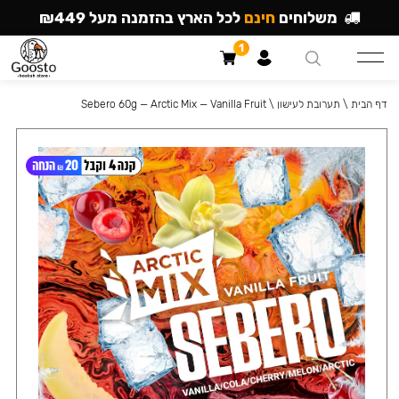
משלוחים
חינם
לכל הארץ בהזמנה מעל ₪449
1
דף הבית
\
תערובת לעישון
\
Sebero 60g — Arctic Mix — Vanilla Fruit