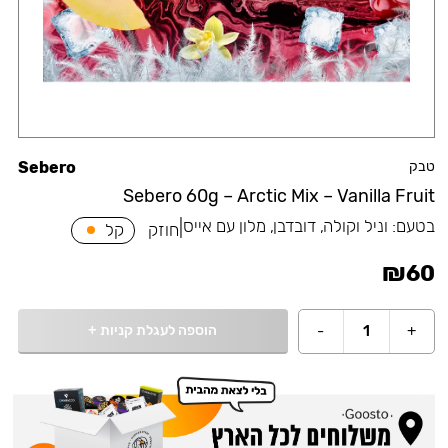
טבק
Sebero
Sebero 60g – Arctic Mix – Vanilla Fruit
בטעם:
וניל וקולה, דובדבן, מלון עם אייס
|
חוזק
קל
₪
60
הוספה לעגלת קניות
+
-
1
+