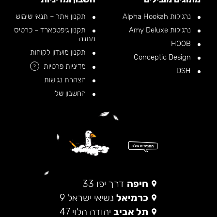
נרגילות Alpha Hookah
תקנון אתר – תנאי שימוש
נרגילות Amy Deluxe
תקנון גיפטכארד – כרטיס
מתנה
HOOB
תקנון מועדון לקוחות
Conceptic Design
מדיניות פרטיות
?
DSH
הצהרת נגישות
החשבון שלי
חיפה
דרך יפו 33
כרמיאל
נשיאי ישראל 9
תל אביב
יהודה הלוי 47