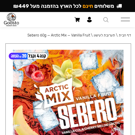
משלוחים
חינם
לכל הארץ בהזמנה מעל ₪449
דף הבית
\
תערובת לעישון
\
Sebero 60g — Arctic Mix — Vanilla Fruit