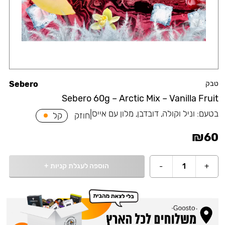
טבק
Sebero
Sebero 60g – Arctic Mix – Vanilla Fruit
בטעם:
וניל וקולה, דובדבן, מלון עם אייס
|
חוזק
קל
₪
60
הוספה לעגלת קניות
+
-
1
+