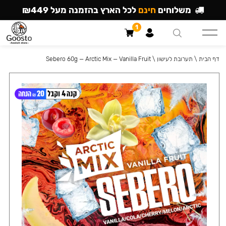
משלוחים
חינם
לכל הארץ בהזמנה מעל ₪449
1
דף הבית
\
תערובת לעישון
\
Sebero 60g — Arctic Mix — Vanilla Fruit