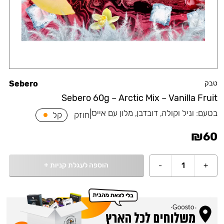
טבק
Sebero
Sebero 60g – Arctic Mix – Vanilla Fruit
בטעם:
וניל וקולה, דובדבן, מלון עם אייס
|
חוזק
קל
₪
60
הוספה לעגלת קניות
+
-
1
+