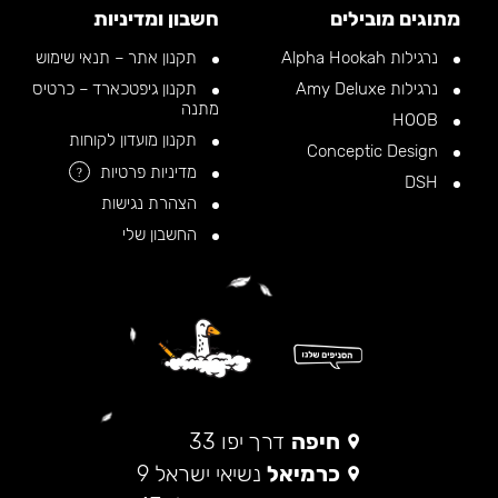
מתוגים מובילים
חשבון ומדיניות
נרגילות Alpha Hookah
תקנון אתר – תנאי שימוש
נרגילות Amy Deluxe
תקנון גיפטכארד – כרטיס
מתנה
HOOB
תקנון מועדון לקוחות
Conceptic Design
מדיניות פרטיות
?
DSH
הצהרת נגישות
החשבון שלי
חיפה
דרך יפו 33
כרמיאל
נשיאי ישראל 9