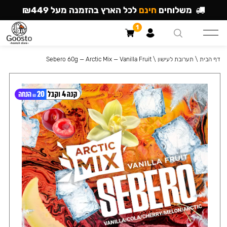
משלוחים
חינם
לכל הארץ בהזמנה מעל ₪449
1
דף הבית
\
תערובת לעישון
\
Sebero 60g — Arctic Mix — Vanilla Fruit