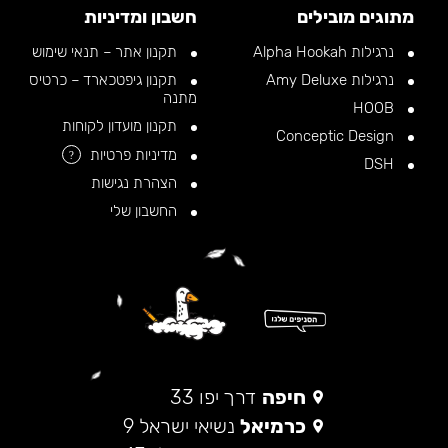
מתוגים מובילים
חשבון ומדיניות
נרגילות Alpha Hookah
תקנון אתר – תנאי שימוש
נרגילות Amy Deluxe
תקנון גיפטכארד – כרטיס
מתנה
HOOB
תקנון מועדון לקוחות
Conceptic Design
מדיניות פרטיות
?
DSH
הצהרת נגישות
החשבון שלי
חיפה
דרך יפו 33
כרמיאל
נשיאי ישראל 9