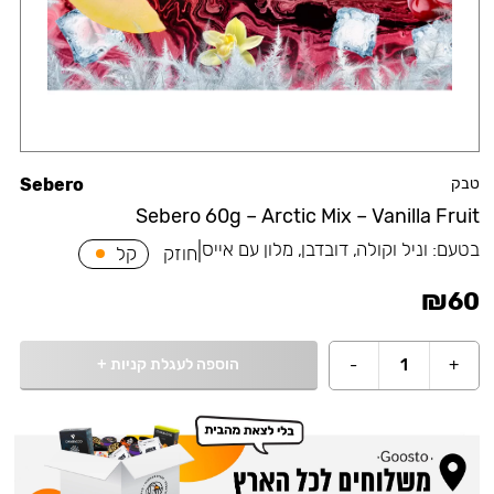
טבק
Sebero
Sebero 60g – Arctic Mix – Vanilla Fruit
בטעם:
וניל וקולה, דובדבן, מלון עם אייס
|
חוזק
קל
₪
60
הוספה לעגלת קניות
+
-
1
+