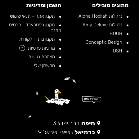
מתוגים מובילים
חשבון ומדיניות
נרגילות Alpha Hookah
תקנון אתר – תנאי שימוש
נרגילות Amy Deluxe
תקנון גיפטכארד – כרטיס
מתנה
HOOB
תקנון מועדון לקוחות
Conceptic Design
מדיניות פרטיות
?
DSH
הצהרת נגישות
החשבון שלי
חיפה
דרך יפו 33
כרמיאל
נשיאי ישראל 9