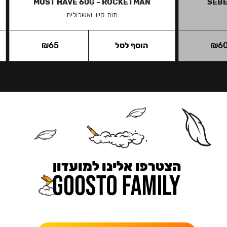
MUST HAVE 60G – ROCKETMAN
SEBE
תות קיווי ואשכולית
6
₪
הוסף לסל
65
₪
הצטרפו אלינו למועדון
כאן מקבלים יותר — הטבות, עדכונים והפתעות בלעדיות.