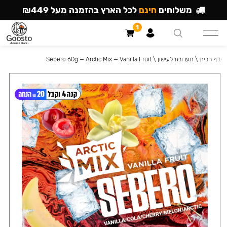
משלוחים
חינם
לכל הארץ בהזמנה מעל ₪449
1
דף הבית
\
תערובת לעישון
\
Sebero 60g — Arctic Mix — Vanilla Fruit