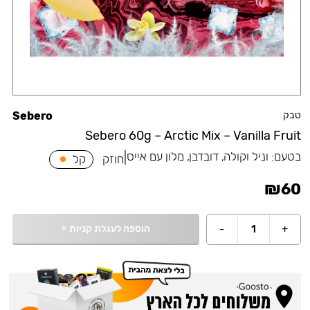
טבק
Sebero
Sebero 60g – Arctic Mix – Vanilla Fruit
בטעם:
וניל וקולה, דובדבן, מלון עם אייס
|
חוזק
קל
₪
60
הוספה לעגלת קניות
+
-
1
+