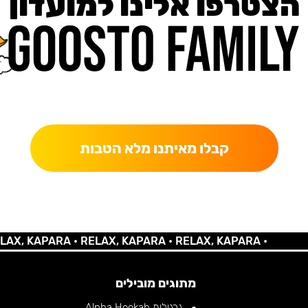
הצטרפו אלינו למועדון
כאן מקבלים יותר — הטבות, עדכונים והפתעות בלעדיות.
קבלו מאיתנו מלא הטבות
 KAPARA •
RELAX, KAPARA •
RELAX, KAPARA •
מתוגים מובילים
נרגילות Alpha Hookah