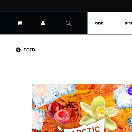
רים
סנוס
חזרה