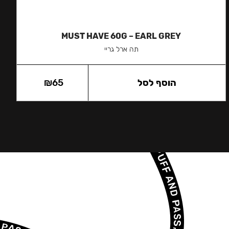
MUST HAVE 60G – EARL GREY
תה ארל גריי
הוסף לסל
65
₪