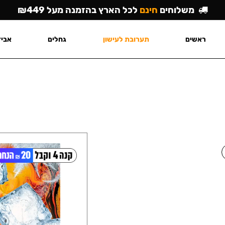
משלוחים
חינם
לכל הארץ בהזמנה מעל ₪449
ראשים
תערובת לעישון
גחלים
אביז