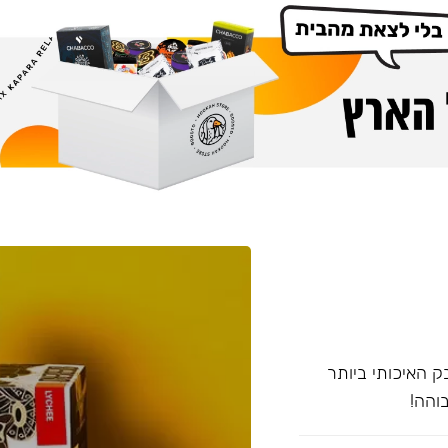
 האיכותי ביותר
והה!