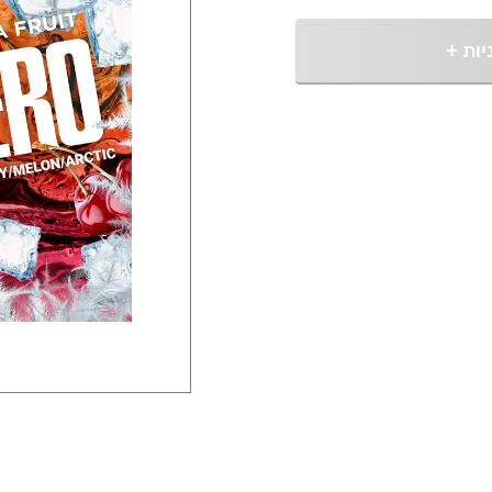
יות
+