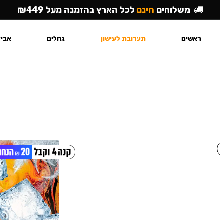
משלוחים
חינם
לכל הארץ בהזמנה מעל ₪449
ראשים
תערובת לעישון
גחלים
אביז