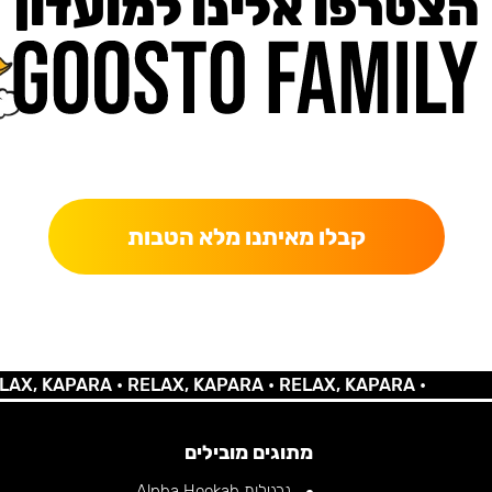
הצטרפו אלינו למועדון
כאן מקבלים יותר — הטבות, עדכונים והפתעות בלעדיות.
קבלו מאיתנו מלא הטבות
 KAPARA •
RELAX, KAPARA •
RELAX, KAPARA •
מתוגים מובילים
נרגילות Alpha Hookah