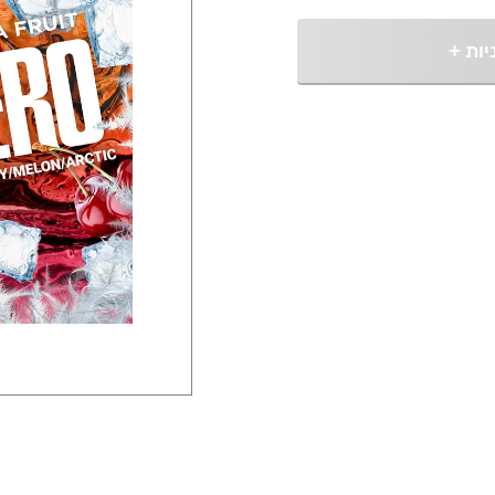
יות
+