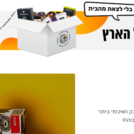
 האיכותי ביותר
והה!