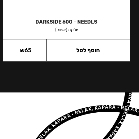
DARKSIDE 60G – NEEDLS
יולקה (אשוח)
הוסף לסל
65
₪