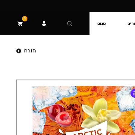
1
רים
סנוס
חזרה