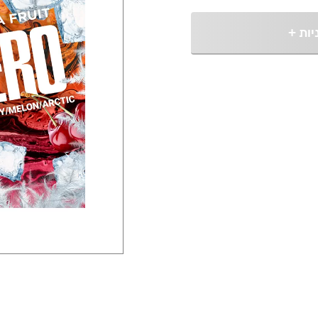
יות
+