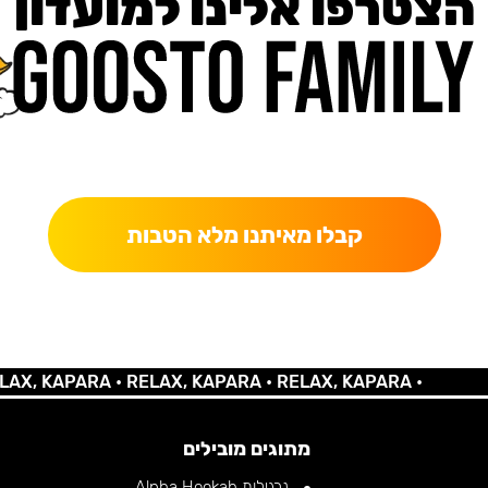
הצטרפו אלינו למועדון
כאן מקבלים יותר — הטבות, עדכונים והפתעות בלעדיות.
קבלו מאיתנו מלא הטבות
 KAPARA •
RELAX, KAPARA •
RELAX, KAPARA •
מתוגים מובילים
נרגילות Alpha Hookah