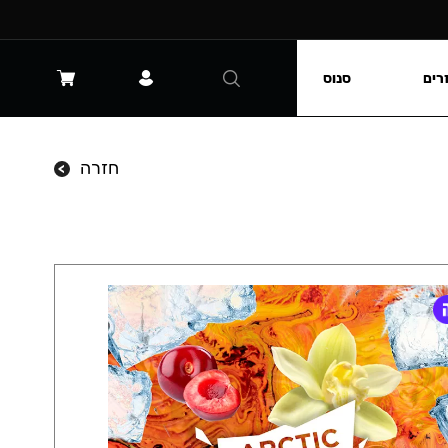
רים
סנוס
חזרה