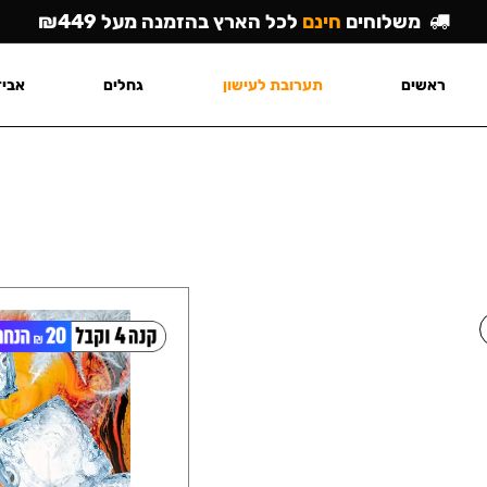
משלוחים
חינם
לכל הארץ בהזמנה מעל ₪449
ראשים
תערובת לעישון
גחלים
אביז