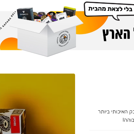
 האיכותי ביותר
והה!