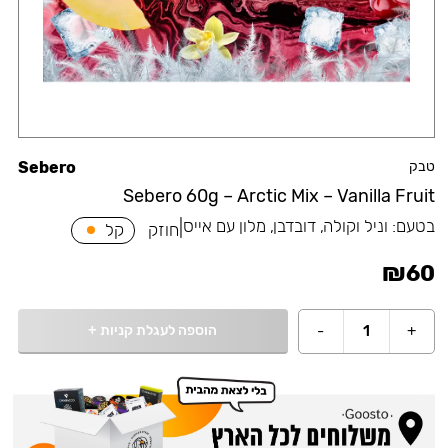
טבק
Sebero
Sebero 60g – Arctic Mix – Vanilla Fruit
בטעם:
וניל וקולה, דובדבן, מלון עם אייס
|
חוזק
קל
₪
60
הוספה לעגלת קניות
+
-
1
+