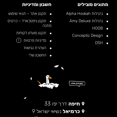
מתוגים מובילים
חשבון ומדיניות
נרגילות Alpha Hookah
תקנון אתר – תנאי שימוש
נרגילות Amy Deluxe
תקנון גיפטכארד – כרטיס
מתנה
HOOB
תקנון מועדון לקוחות
Conceptic Design
מדיניות פרטיות
?
DSH
הצהרת נגישות
החשבון שלי
חיפה
דרך יפו 33
כרמיאל
נשיאי ישראל 9