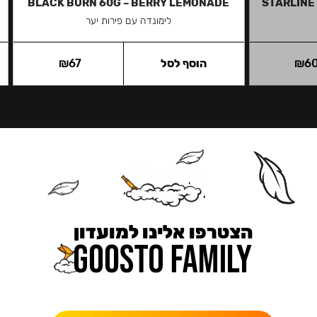
BLACK BURN 60G – BERRY LEMONADE
STARLINE
לימונדה עם פירות יער
6
₪
הוסף לסל
67
₪
הצטרפו אלינו למועדון
כאן מקבלים יותר — הטבות, עדכונים והפתעות בלעדיות.