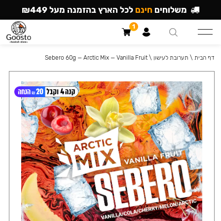
משלוחים
חינם
לכל הארץ בהזמנה מעל ₪449
1
דף הבית
\
תערובת לעישון
\
Sebero 60g — Arctic Mix — Vanilla Fruit