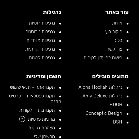
עוד באתר
נרגילות
אודות
נרגילות רוסיות
מיקור חוץ
נרגילות נירוסטה
בלוג
נרגילות מיוחדות
צרו קשר
נרגילות יוקרתיות
רישום למועדון לקוחות
נרגילות קטנות
מתוגים מובילים
חשבון ומדיניות
נרגילות Alpha Hookah
תקנון אתר – תנאי שימוש
נרגילות Amy Deluxe
תקנון גיפטכארד – כרטיס
מתנה
HOOB
תקנון מועדון לקוחות
Conceptic Design
מדיניות פרטיות
?
DSH
הצהרת נגישות
החשבון שלי