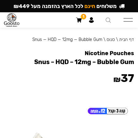
משלוחים
חינם
לכל הארץ בהזמנה מעל ₪449
1
דף הבית
\
סנוס
\
Snus — HQD — 12mg — Bubble Gum
Nicotine Pouches
Snus – HQD – 12mg – Bubble Gum
37
₪