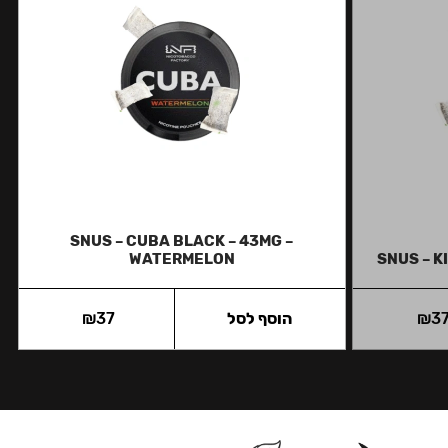
SNUS – CUBA BLACK – 43MG –
WATERMELON
SNUS – K
3
₪
הוסף לסל
37
₪