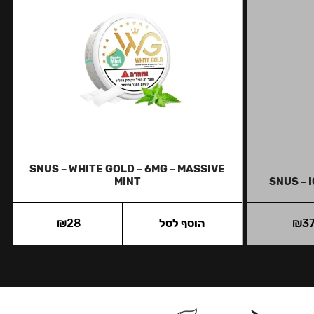
SNUS – WHITE GOLD – 6MG – MASSIVE
MINT
SNUS – 
3
₪
הוסף לסל
28
₪