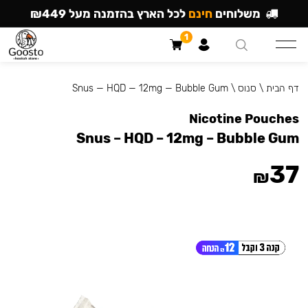
משלוחים
חינם
לכל הארץ בהזמנה מעל ₪449
1
דף הבית
\
סנוס
\
Snus — HQD — 12mg — Bubble Gum
Nicotine Pouches
Snus – HQD – 12mg – Bubble Gum
37
₪