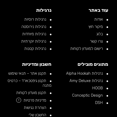
עוד באתר
נרגילות
אודות
נרגילות רוסיות
מיקור חוץ
נרגילות נירוסטה
בלוג
נרגילות מיוחדות
צרו קשר
נרגילות יוקרתיות
רישום למועדון לקוחות
נרגילות קטנות
מתוגים מובילים
חשבון ומדיניות
נרגילות Alpha Hookah
תקנון אתר – תנאי שימוש
נרגילות Amy Deluxe
תקנון גיפטכארד – כרטיס
מתנה
HOOB
תקנון מועדון לקוחות
Conceptic Design
מדיניות פרטיות
?
DSH
הצהרת נגישות
החשבון שלי