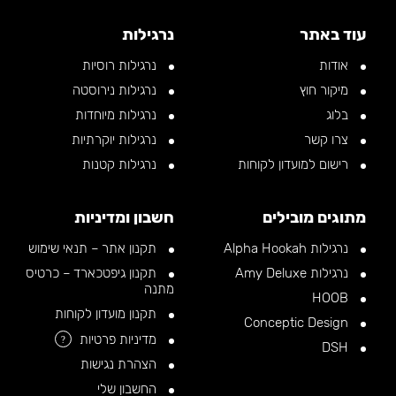
עוד באתר
נרגילות
אודות
נרגילות רוסיות
מיקור חוץ
נרגילות נירוסטה
בלוג
נרגילות מיוחדות
צרו קשר
נרגילות יוקרתיות
רישום למועדון לקוחות
נרגילות קטנות
מתוגים מובילים
חשבון ומדיניות
נרגילות Alpha Hookah
תקנון אתר – תנאי שימוש
נרגילות Amy Deluxe
תקנון גיפטכארד – כרטיס
מתנה
HOOB
תקנון מועדון לקוחות
Conceptic Design
מדיניות פרטיות
?
DSH
הצהרת נגישות
החשבון שלי