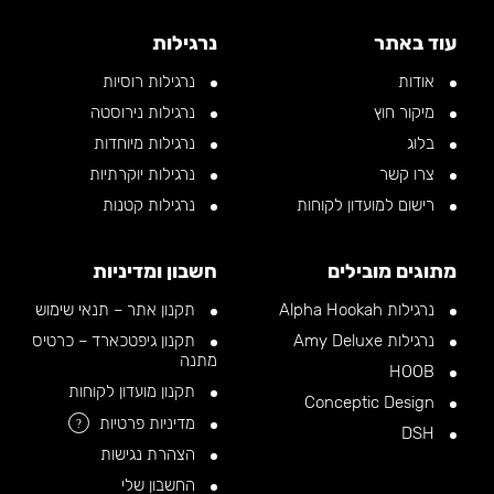
עוד באתר
נרגילות
אודות
נרגילות רוסיות
מיקור חוץ
נרגילות נירוסטה
בלוג
נרגילות מיוחדות
צרו קשר
נרגילות יוקרתיות
רישום למועדון לקוחות
נרגילות קטנות
מתוגים מובילים
חשבון ומדיניות
נרגילות Alpha Hookah
תקנון אתר – תנאי שימוש
נרגילות Amy Deluxe
תקנון גיפטכארד – כרטיס
מתנה
HOOB
תקנון מועדון לקוחות
Conceptic Design
מדיניות פרטיות
?
DSH
הצהרת נגישות
החשבון שלי