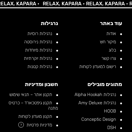
AX, KAPARA •
RELAX, KAPARA •
RELAX, KAPARA •
REL
עוד באתר
נרגילות
אודות
נרגילות רוסיות
מיקור חוץ
נרגילות נירוסטה
בלוג
נרגילות מיוחדות
צרו קשר
נרגילות יוקרתיות
רישום למועדון לקוחות
נרגילות קטנות
מתוגים מובילים
חשבון ומדיניות
נרגילות Alpha Hookah
תקנון אתר – תנאי שימוש
נרגילות Amy Deluxe
תקנון גיפטכארד – כרטיס
מתנה
HOOB
תקנון מועדון לקוחות
Conceptic Design
מדיניות פרטיות
?
DSH