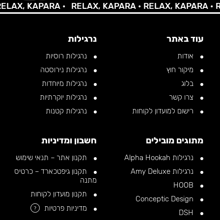
AX, KAPARA •
RELAX, KAPARA •
RELAX, KAPARA •
REL
עוד באתר
נרגילות
אודות
נרגילות רוסיות
מיקור חוץ
נרגילות נירוסטה
בלוג
נרגילות מיוחדות
צרו קשר
נרגילות יוקרתיות
רישום למועדון לקוחות
נרגילות קטנות
מתוגים מובילים
חשבון ומדיניות
נרגילות Alpha Hookah
תקנון אתר – תנאי שימוש
נרגילות Amy Deluxe
תקנון גיפטכארד – כרטיס
מתנה
HOOB
תקנון מועדון לקוחות
Conceptic Design
מדיניות פרטיות
?
DSH