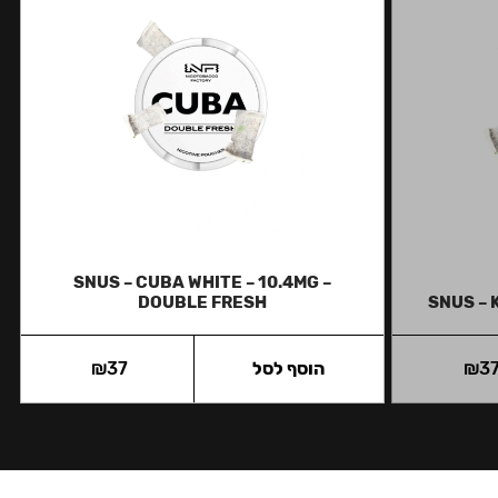
SNUS – CUBA WHITE – 10.4MG –
DOUBLE FRESH
SNUS – 
3
₪
הוסף לסל
37
₪