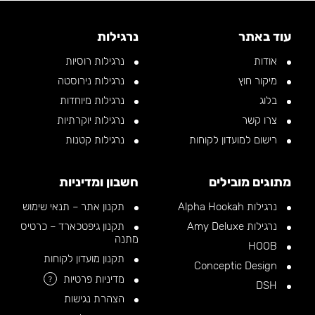
עוד באתר
נרגילות
אודות
נרגילות רוסיות
מיקור חוץ
נרגילות נירוסטה
בלוג
נרגילות מיוחדות
צרו קשר
נרגילות יוקרתיות
רישום למועדון לקוחות
נרגילות קטנות
מתוגים מובילים
חשבון ומדיניות
נרגילות Alpha Hookah
תקנון אתר – תנאי שימוש
נרגילות Amy Deluxe
תקנון גיפטכארד – כרטיס
מתנה
HOOB
תקנון מועדון לקוחות
Conceptic Design
מדיניות פרטיות
?
DSH
הצהרת נגישות