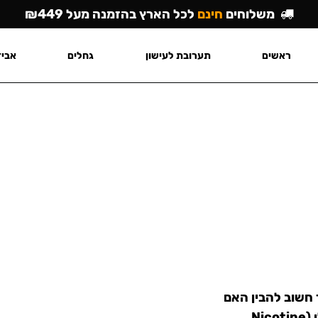
משלוחים
חינם
לכל הארץ בהזמנה מעל ₪449
ראשים
תערובת לעישון
גחלים
אביז
אך חשוב להבין האם
אתם מעוניינים ב-שקיות עם טבק (Snus) או ניקוטין נוזלי (Nicotine