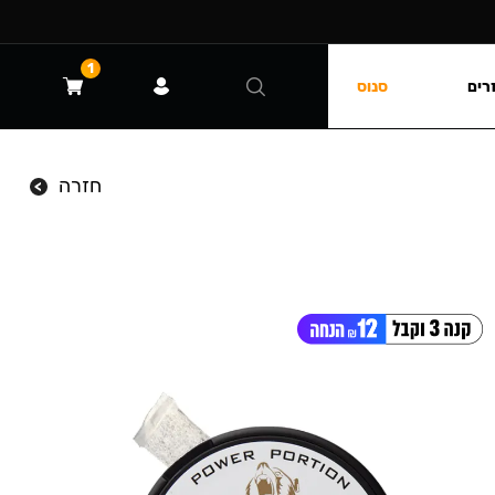
1
רים
סנוס
חזרה