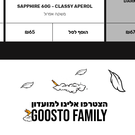
DARK
SAPPHIRE 60G – CLASSY APEROL
משקה אפרול
6
₪
הוסף לסל
65
₪
הצטרפו אלינו למועדון
כאן מקבלים יותר — הטבות, עדכונים והפתעות בלעדיות.