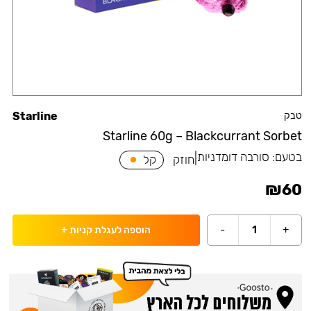
טבק
Starline
Starline 60g – Blackcurrant Sorbet
בטעם:
סורבה דומדניות
|
חוזק
קל
₪
60
-
1
+
הוספה לעגלת קניות
+