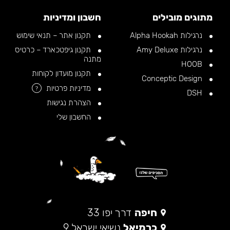
מתוגים מובילים
חשבון ומדיניות
נרגילות Alpha Hookah
תקנון אתר – תנאי שימוש
נרגילות Amy Deluxe
תקנון גיפטכארד – כרטיס
מתנה
HOOB
תקנון מועדון לקוחות
Conceptic Design
מדיניות פרטיות
?
DSH
הצהרת נגישות
החשבון שלי
חיפה
דרך יפו 33
כרמיאל
נשיאי ישראל 9