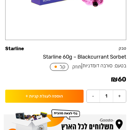
טבק
Starline
Starline 60g – Blackcurrant Sorbet
בטעם:
סורבה דומדניות
|
חוזק
קל
₪
60
-
1
+
הוספה לעגלת קניות
+