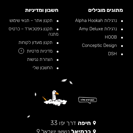
מתוגים מובילים
חשבון ומדיניות
נרגילות Alpha Hookah
תקנון אתר – תנאי שימוש
נרגילות Amy Deluxe
תקנון גיפטכארד – כרטיס
מתנה
HOOB
תקנון מועדון לקוחות
Conceptic Design
מדיניות פרטיות
?
DSH
הצהרת נגישות
החשבון שלי
חיפה
דרך יפו 33
כרמיאל
נשיאי ישראל 9