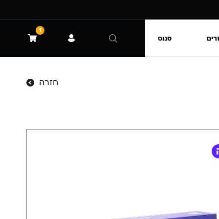
1
רים
סנוס
חזרה