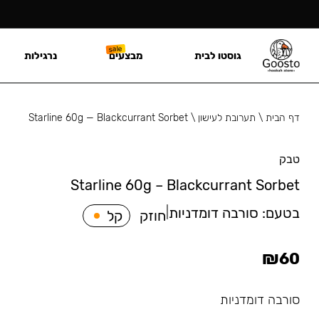
גוסטו לבית
מבצעים
נרגילות
דף הבית
\
תערובת לעישון
\
Starline 60g — Blackcurrant Sorbet
טבק
Starline 60g – Blackcurrant Sorbet
בטעם:
סורבה דומדניות
|
חוזק
קל
₪
60
סורבה דומדניות