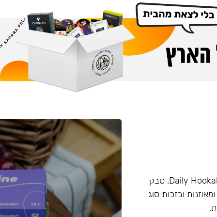
טבק מבית החברה Darkside. המותג פעם היה מוכר בשם Daily Hookah. טבק
ומאוזנות ובזכות סוג
.