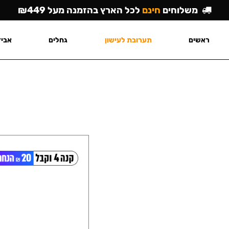
משלוחים
חינם
לכל הארץ בהזמנה מעל ₪449
ראשים
תערובת לעישון
גחלים
אביז