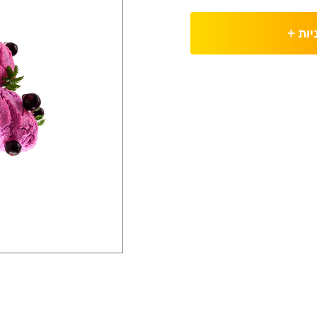
יות
+