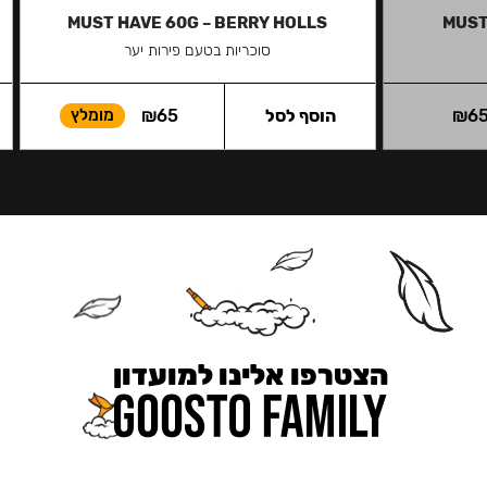
MUST HAVE 60G – BERRY HOLLS
MUST
סוכריות בטעם פירות יער
6
₪
הוסף לסל
65
₪
מומלץ
הצטרפו אלינו למועדון
כאן מקבלים יותר — הטבות, עדכונים והפתעות בלעדיות.