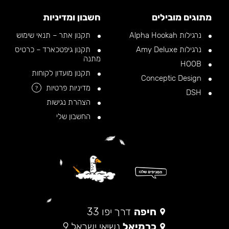
מתוגים מובילים
חשבון ומדיניות
נרגילות Alpha Hookah
תקנון אתר – תנאי שימוש
נרגילות Amy Deluxe
תקנון גיפטכארד – כרטיס
מתנה
HOOB
תקנון מועדון לקוחות
Conceptic Design
מדיניות פרטיות
?
DSH
הצהרת נגישות
החשבון שלי
חיפה
דרך יפו 33
כרמיאל
נשיאי ישראל 9