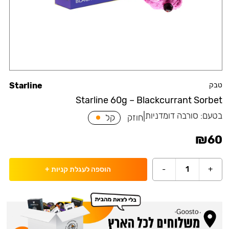
טבק
Starline
Starline 60g – Blackcurrant Sorbet
בטעם:
סורבה דומדניות
|
חוזק
קל
₪
60
-
1
+
הוספה לעגלת קניות
+