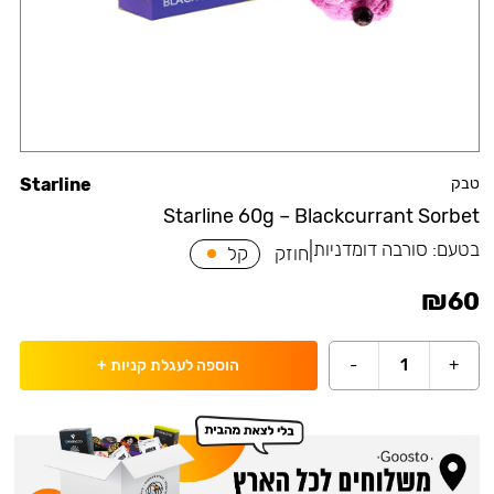
טבק
Starline
Starline 60g – Blackcurrant Sorbet
בטעם:
סורבה דומדניות
|
חוזק
קל
₪
60
-
1
+
הוספה לעגלת קניות
+