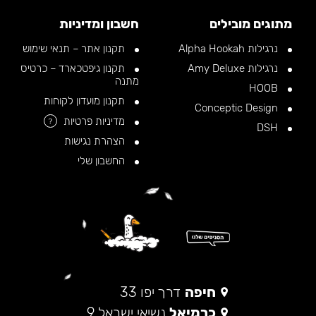
מתוגים מובילים
חשבון ומדיניות
נרגילות Alpha Hookah
תקנון אתר – תנאי שימוש
נרגילות Amy Deluxe
תקנון גיפטכארד – כרטיס
מתנה
HOOB
תקנון מועדון לקוחות
Conceptic Design
מדיניות פרטיות
?
DSH
הצהרת נגישות
החשבון שלי
חיפה
דרך יפו 33
כרמיאל
נשיאי ישראל 9