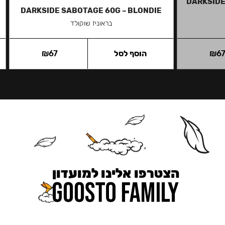
DARKSIDE
DARKSIDE SABOTAGE 60G – BLONDIE
בראוניז שוקולד
6
₪
הוסף לסל
67
₪
הצטרפו אלינו למועדון
כאן מקבלים יותר — הטבות, עדכונים והפתעות בלעדיות.