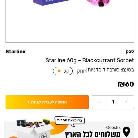
טבק
Starline
Starline 60g – Blackcurrant Sorbet
בטעם:
סורבה דומדניות
|
חוזק
קל
₪
60
-
1
+
הוספה לעגלת קניות
+