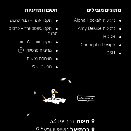
מתוגים מובילים
חשבון ומדיניות
נרגילות Alpha Hookah
תקנון אתר – תנאי שימוש
נרגילות Amy Deluxe
תקנון גיפטכארד – כרטיס
מתנה
HOOB
תקנון מועדון לקוחות
Conceptic Design
מדיניות פרטיות
?
DSH
הצהרת נגישות
החשבון שלי
חיפה
דרך יפו 33
כרמיאל
נשיאי ישראל 9