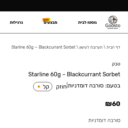
גוסטו לבית
מבצעים
נרגילות
דף הבית
\
תערובת לעישון
\
Starline 60g — Blackcurrant Sorbet
טבק
Starline 60g – Blackcurrant Sorbet
בטעם:
סורבה דומדניות
|
חוזק
קל
₪
60
סורבה דומדניות