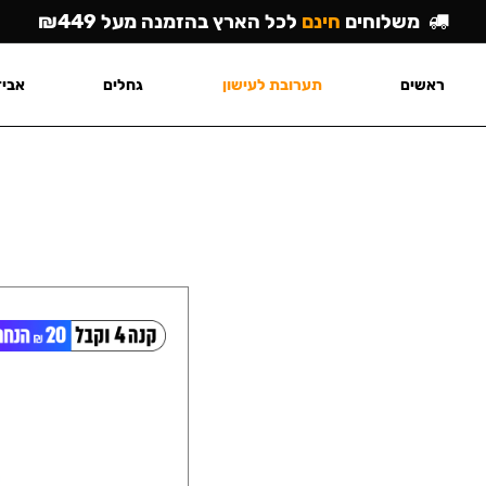
משלוחים
חינם
לכל הארץ בהזמנה מעל ₪449
ראשים
תערובת לעישון
גחלים
אביז