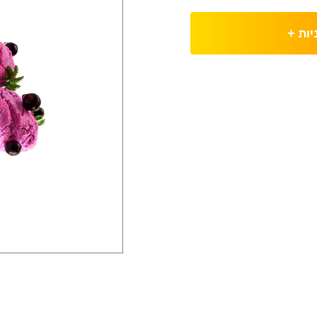
יות
+