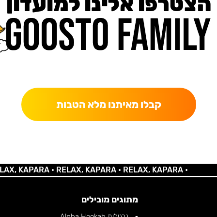
הצטרפו אלינו למועדון
כאן מקבלים יותר — הטבות, עדכונים והפתעות בלעדיות.
קבלו מאיתנו מלא הטבות
 KAPARA •
RELAX, KAPARA •
RELAX, KAPARA •
מתוגים מובילים
נרגילות Alpha Hookah