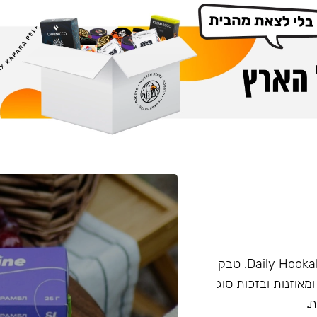
טבק מבית החברה Darkside. המותג פעם היה מוכר בשם Daily Hookah. טבק
ומאוזנות ובזכות סוג
.