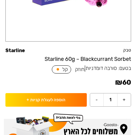
טבק
Starline
Starline 60g – Blackcurrant Sorbet
בטעם:
סורבה דומדניות
|
חוזק
קל
₪
60
-
1
+
הוספה לעגלת קניות
+