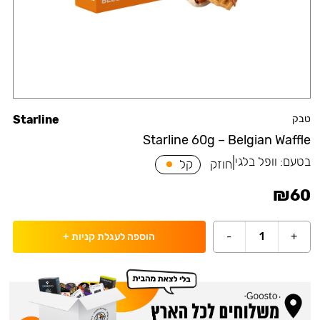
טבק
Starline
Starline 60g – Belgian Waffle
בטעם:
וופל בלגי
|
חוזק
קל
₪
60
-
1
+
הוספה לעגלת קניות
+